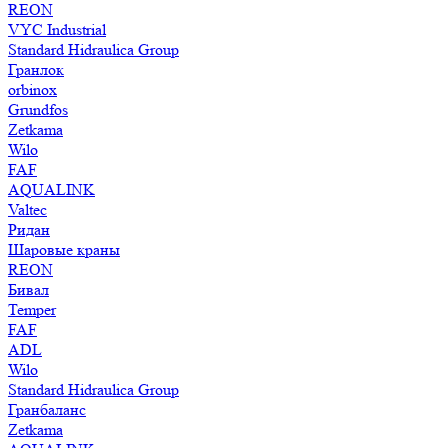
REON
VYC Industrial
Standard Hidraulica Group
Гранлок
orbinox
Grundfos
Zetkama
Wilo
FAF
AQUALINK
Valtec
Ридан
Шаровые краны
REON
Бивал
Temper
FAF
ADL
Wilo
Standard Hidraulica Group
Гранбаланс
Zetkama