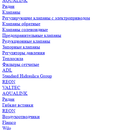
AQUALINK
Ридан
Клапаны
Регулирующие клапаны с электроприводом
Клапаны обратные
Клапаны соленоидные
Предохранительные клапаны
Редукционные клапаны
Запорные клапаны
Регуляторы давления
Теплосила
Фильтры сетчатые
ADL
Standard Hidraulica Group
REON
VALTEC
AQUALINK
Ридан
Гибкие вставки
REON
Воздухоотводчики
Flamco
Wilo