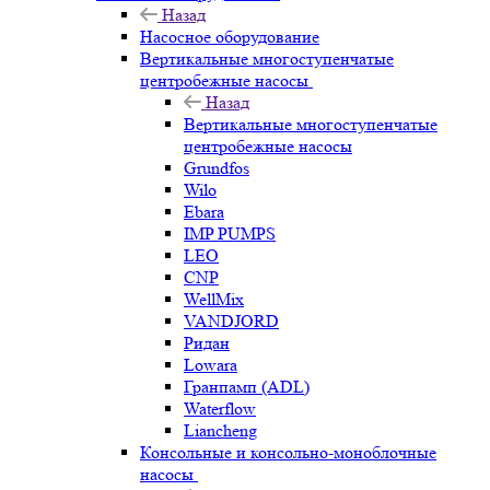
Назад
Насосное оборудование
Вертикальные многоступенчатые
центробежные насосы
Назад
Вертикальные многоступенчатые
центробежные насосы
Grundfos
Wilo
Ebara
IMP PUMPS
LEO
CNP
WellMix
VANDJORD
Ридан
Lowara
Гранпамп (ADL)
Waterflow
Liancheng
Консольные и консольно-моноблочные
насосы