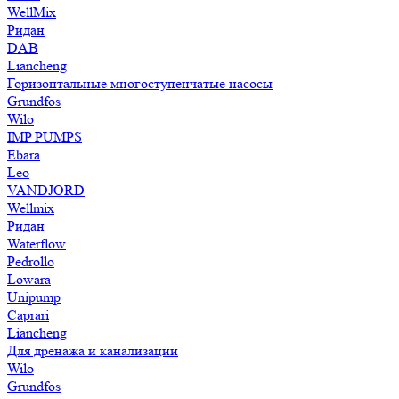
WellMix
Ридан
DAB
Liancheng
Горизонтальные многоступенчатые насосы
Grundfos
Wilo
IMP PUMPS
Ebara
Leo
VANDJORD
Wellmix
Ридан
Waterflow
Pedrollo
Lowara
Unipump
Caprari
Liancheng
Для дренажа и канализации
Wilo
Grundfos