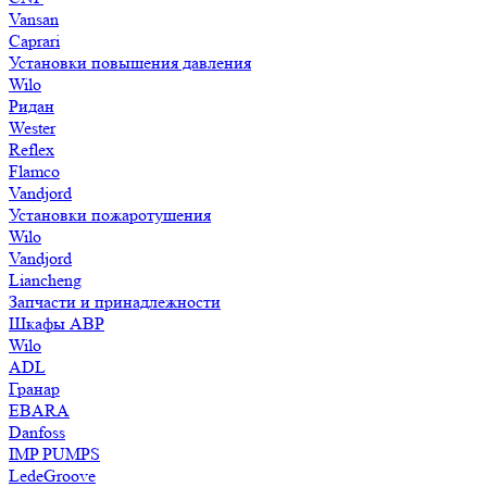
Vansan
Caprari
Установки повышения давления
Wilo
Ридан
Wester
Reflex
Flamco
Vandjord
Установки пожаротушения
Wilo
Vandjord
Liancheng
Запчасти и принадлежности
Шкафы АВР
Wilo
ADL
Гранар
EBARA
Danfoss
IMP PUMPS
LedeGroove