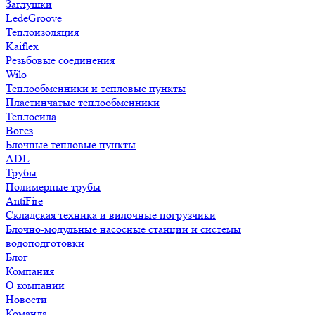
Заглушки
LedeGroove
Теплоизоляция
Kaiflex
Резьбовые соединения
Wilo
Теплообменники и тепловые пункты
Пластинчатые теплообменники
Теплосила
Вогез
Блочные тепловые пункты
ADL
Трубы
Полимерные трубы
AntiFire
Складская техника и вилочные погрузчики
Блочно-модульные насосные станции и системы
водоподготовки
Блог
Компания
О компании
Новости
Команда