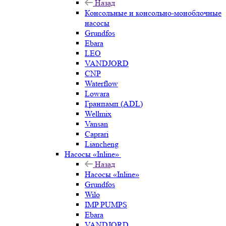
Назад
Консольные и консольно-моноблочные
насосы
Grundfos
Ebara
LEO
VANDJORD
CNP
Waterflow
Lowara
Гранпамп (ADL)
Wellmix
Vansan
Caprari
Liancheng
Насосы «Inline»
Назад
Насосы «Inline»
Grundfos
Wilo
IMP PUMPS
Ebara
VANDJORD