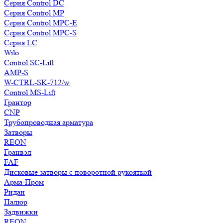
Серия Control DC
Серия Control MP
Серия Control MPC-E
Серия Control MPC-S
Серия LC
Wilo
Control SC-Lift
AMP-S
W-CTRL-SK-712/w
Control MS-Lift
Грантор
CNP
Трубопроводная арматура
Затворы
REON
Гранвэл
FAF
Дисковые затворы с поворотной рукояткой
Арма-Пром
Ридан
Палюр
Задвижки
REON