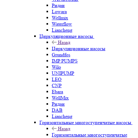
Ридан
Lowara
Wellmix
Waterflow
Liancheng
Циркуляционные насосы
Назад
Циркуляционные насосы
Grundfos
IMP PUMPS
Wilo
UNIPUMP
LEO
CNP
Ebara
WellMix
Ридан
DAB
Liancheng
Горизонтальные многоступенчатые насосы
Назад
Горизонтальные многоступенчатые