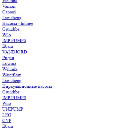
Wellmix
Vansan
Caprari
Liancheng
Насосы «Inline»
Grundfos
Wilo
IMP PUMPS
Ebara
VANDJORD
Ридан
Lowara
Wellmix
Waterflow
Liancheng
Циркуляционные насосы
Grundfos
IMP PUMPS
Wilo
UNIPUMP
LEO
CNP
Ebara