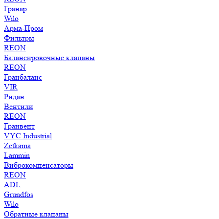
Гранар
Wilo
Арма-Пром
Фильтры
REON
Балансировочные клапаны
REON
Гранбаланс
VIR
Ридан
Вентили
REON
Гранвент
VYC Industrial
Zetkama
Lammin
Виброкомпенсаторы
REON
ADL
Grundfos
Wilo
Обратные клапаны