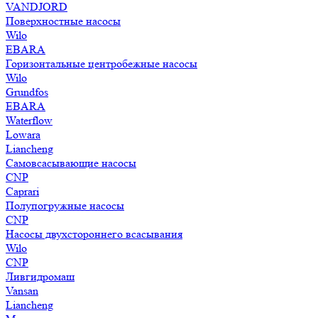
VANDJORD
Поверхностные насосы
Wilo
EBARA
Горизонтальные центробежные насосы
Wilo
Grundfos
EBARA
Waterflow
Lowara
Liancheng
Самовсасывающие насосы
CNP
Caprari
Полупогружные насосы
CNP
Насосы двухстороннего всасывания
Wilo
CNP
Ливгидромаш
Vansan
Liancheng