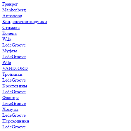
Гранрег
Mankenberg
Armstrong
Конденсатоотводчики
Стимакс
Колена
Wilo
LedeGroove
Муфты
LedeGroove
Wilo
VANDJORD
Тройники
LedeGroove
Крестовины
LedeGroove
Фланцы
LedeGroove
Хомуты
LedeGroove
Переходники
LedeGroove