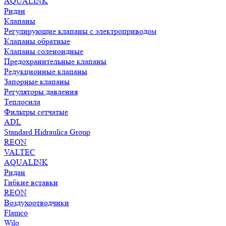
AQUALINK
Ридан
Клапаны
Регулирующие клапаны с электроприводом
Клапаны обратные
Клапаны соленоидные
Предохранительные клапаны
Редукционные клапаны
Запорные клапаны
Регуляторы давления
Теплосила
Фильтры сетчатые
ADL
Standard Hidraulica Group
REON
VALTEC
AQUALINK
Ридан
Гибкие вставки
REON
Воздухоотводчики
Flamco
Wilo