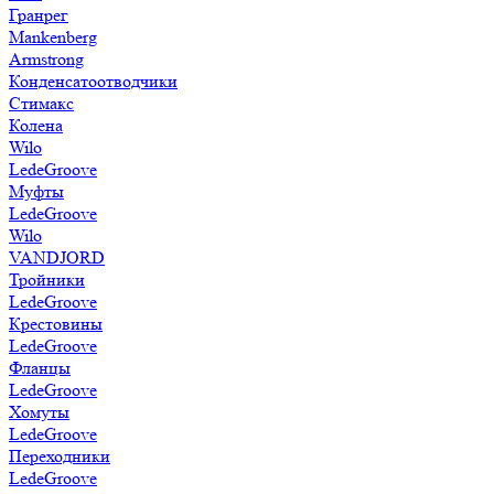
Гранрег
Mankenberg
Armstrong
Конденсатоотводчики
Стимакс
Колена
Wilo
LedeGroove
Муфты
LedeGroove
Wilo
VANDJORD
Тройники
LedeGroove
Крестовины
LedeGroove
Фланцы
LedeGroove
Хомуты
LedeGroove
Переходники
LedeGroove