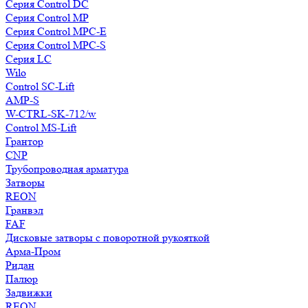
Серия Control DC
Серия Control MP
Серия Control MPC-E
Серия Control MPC-S
Серия LC
Wilo
Control SC-Lift
AMP-S
W-CTRL-SK-712/w
Control MS-Lift
Грантор
CNP
Трубопроводная арматура
Затворы
REON
Гранвэл
FAF
Дисковые затворы с поворотной рукояткой
Арма-Пром
Ридан
Палюр
Задвижки
REON