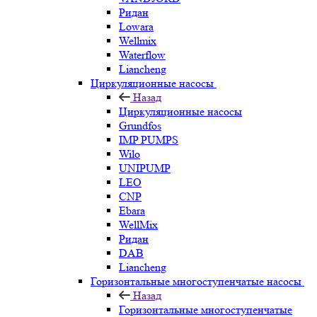
Ридан
Lowara
Wellmix
Waterflow
Liancheng
Циркуляционные насосы
Назад
Циркуляционные насосы
Grundfos
IMP PUMPS
Wilo
UNIPUMP
LEO
CNP
Ebara
WellMix
Ридан
DAB
Liancheng
Горизонтальные многоступенчатые насосы
Назад
Горизонтальные многоступенчатые