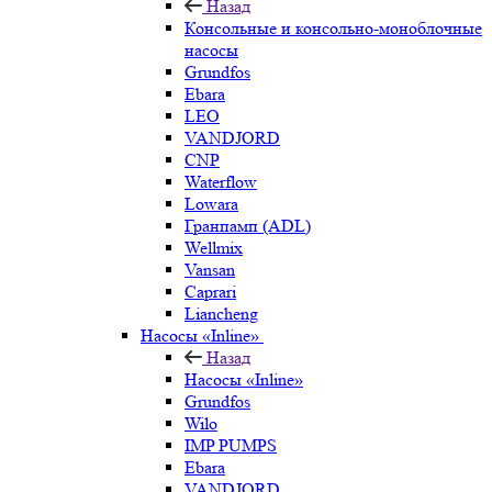
Назад
Консольные и консольно-моноблочные
насосы
Grundfos
Ebara
LEO
VANDJORD
CNP
Waterflow
Lowara
Гранпамп (ADL)
Wellmix
Vansan
Caprari
Liancheng
Насосы «Inline»
Назад
Насосы «Inline»
Grundfos
Wilo
IMP PUMPS
Ebara
VANDJORD