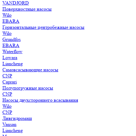
VANDJORD
Поверхностные насосы
Wilo
EBARA
Горизонтальные центробежные насосы
Wilo
Grundfos
EBARA
Waterflow
Lowara
Liancheng
Самовсасывающие насосы
CNP
Caprari
Полупогружные насосы
CNP
Насосы двухстороннего всасывания
Wilo
CNP
Ливгидромаш
Vansan
Liancheng