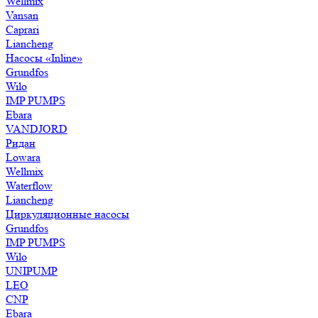
Wellmix
Vansan
Caprari
Liancheng
Насосы «Inline»
Grundfos
Wilo
IMP PUMPS
Ebara
VANDJORD
Ридан
Lowara
Wellmix
Waterflow
Liancheng
Циркуляционные насосы
Grundfos
IMP PUMPS
Wilo
UNIPUMP
LEO
CNP
Ebara