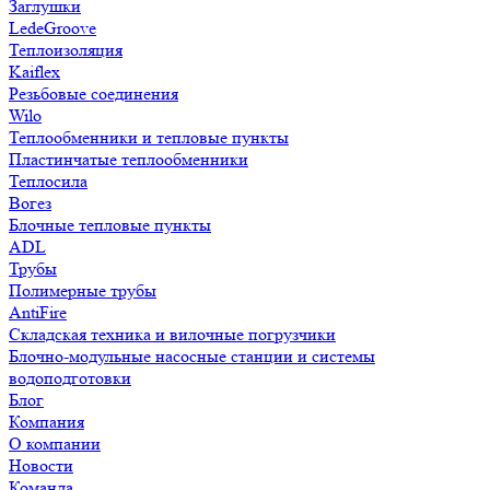
Заглушки
LedeGroove
Теплоизоляция
Kaiflex
Резьбовые соединения
Wilo
Теплообменники и тепловые пункты
Пластинчатые теплообменники
Теплосила
Вогез
Блочные тепловые пункты
ADL
Трубы
Полимерные трубы
AntiFire
Складская техника и вилочные погрузчики
Блочно-модульные насосные станции и системы
водоподготовки
Блог
Компания
О компании
Новости
Команда