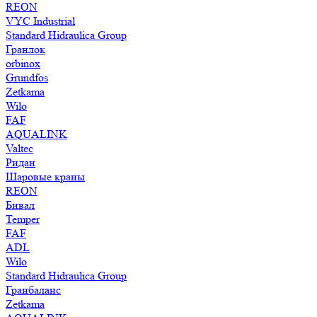
REON
VYC Industrial
Standard Hidraulica Group
Гранлок
orbinox
Grundfos
Zetkama
Wilo
FAF
AQUALINK
Valtec
Ридан
Шаровые краны
REON
Бивал
Temper
FAF
ADL
Wilo
Standard Hidraulica Group
Гранбаланс
Zetkama