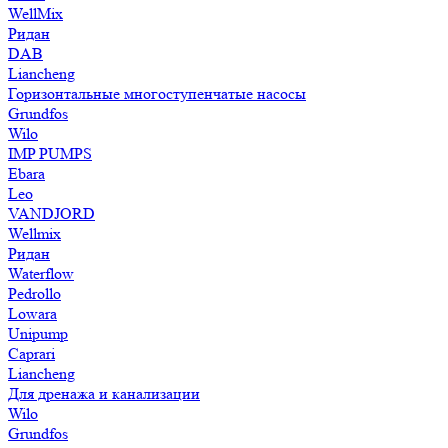
WellMix
Ридан
DAB
Liancheng
Горизонтальные многоступенчатые насосы
Grundfos
Wilo
IMP PUMPS
Ebara
Leo
VANDJORD
Wellmix
Ридан
Waterflow
Pedrollo
Lowara
Unipump
Caprari
Liancheng
Для дренажа и канализации
Wilo
Grundfos