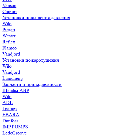
Vansan
Caprari
Установки повышения давления
Wilo
Ридан
Wester
Reflex
Flamco
Vandjord
Установки пожаротушения
Wilo
Vandjord
Liancheng
Запчасти и принадлежности
Шкафы АВР
Wilo
ADL
Гранар
EBARA
Danfoss
IMP PUMPS
LedeGroove