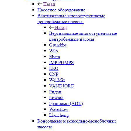
Назад
Насосное оборудование
Вертикальные многоступенчатые
центробежные насосы
Назад
Вертикальные многоступенчатые
центробежные насосы
Grundfos
Wilo
Ebara
IMP PUMPS
LEO
CNP
WellMix
VANDJORD
Ридан
Lowara
Гранпамп (ADL)
Waterflow
Liancheng
Консольные и консольно-моноблочные
насосы