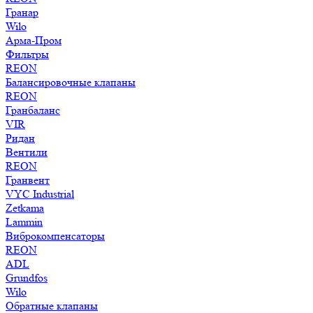
Гранар
Wilo
Арма-Пром
Фильтры
REON
Балансировочные клапаны
REON
Гранбаланс
VIR
Ридан
Вентили
REON
Гранвент
VYC Industrial
Zetkama
Lammin
Виброкомпенсаторы
REON
ADL
Grundfos
Wilo
Обратные клапаны