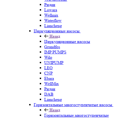
Ридан
Lowara
Wellmix
Waterflow
Liancheng
Циркуляционные насосы
Назад
Циркуляционные насосы
Grundfos
IMP PUMPS
Wilo
UNIPUMP
LEO
CNP
Ebara
WellMix
Ридан
DAB
Liancheng
Горизонтальные многоступенчатые насосы
Назад
Горизонтальные многоступенчатые