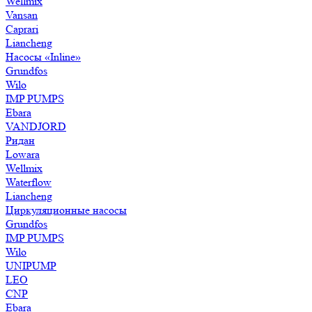
Wellmix
Vansan
Caprari
Liancheng
Насосы «Inline»
Grundfos
Wilo
IMP PUMPS
Ebara
VANDJORD
Ридан
Lowara
Wellmix
Waterflow
Liancheng
Циркуляционные насосы
Grundfos
IMP PUMPS
Wilo
UNIPUMP
LEO
CNP
Ebara