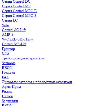
Серия Control DC
Серия Control MP
Серия Control MPC-E
Серия Control MPC-S
Серия LC
Wilo
Control SC-Lift
AMP-S
W-CTRL-SK-712/w
Control MS-Lift
Грантор
CNP
Трубопроводная арматура
Затворы
REON
Гранвэл
FAF
Дисковые затворы с поворотной рукояткой
Арма-Пром
Ридан
Палюр
Задвижки
REON