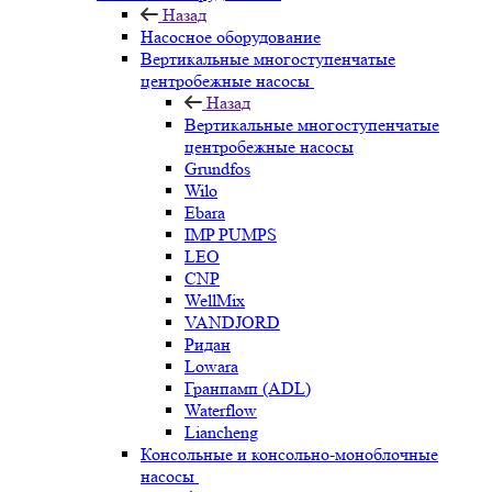
Назад
Насосное оборудование
Вертикальные многоступенчатые
центробежные насосы
Назад
Вертикальные многоступенчатые
центробежные насосы
Grundfos
Wilo
Ebara
IMP PUMPS
LEO
CNP
WellMix
VANDJORD
Ридан
Lowara
Гранпамп (ADL)
Waterflow
Liancheng
Консольные и консольно-моноблочные
насосы