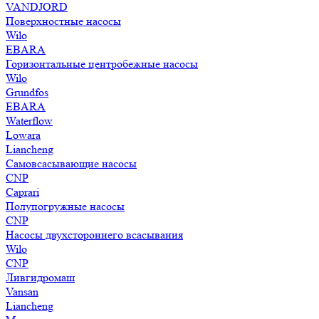
VANDJORD
Поверхностные насосы
Wilo
EBARA
Горизонтальные центробежные насосы
Wilo
Grundfos
EBARA
Waterflow
Lowara
Liancheng
Самовсасывающие насосы
CNP
Caprari
Полупогружные насосы
CNP
Насосы двухстороннего всасывания
Wilo
CNP
Ливгидромаш
Vansan
Liancheng