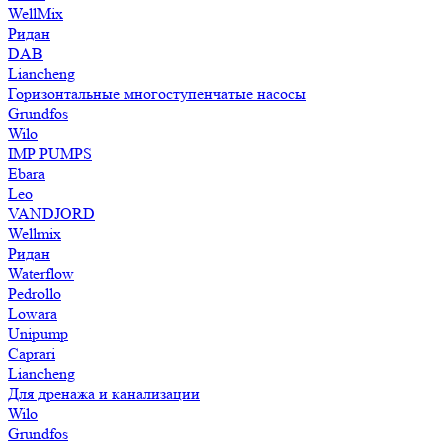
WellMix
Ридан
DAB
Liancheng
Горизонтальные многоступенчатые насосы
Grundfos
Wilo
IMP PUMPS
Ebara
Leo
VANDJORD
Wellmix
Ридан
Waterflow
Pedrollo
Lowara
Unipump
Caprari
Liancheng
Для дренажа и канализации
Wilo
Grundfos