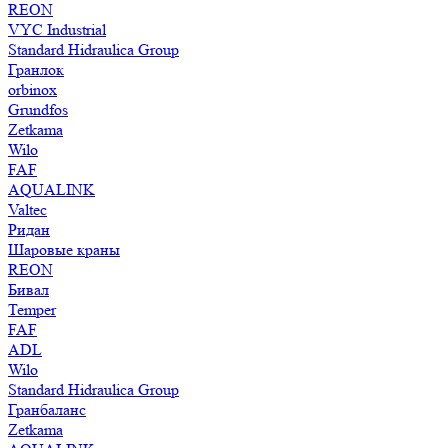
REON
VYC Industrial
Standard Hidraulica Group
Гранлок
orbinox
Grundfos
Zetkama
Wilo
FAF
AQUALINK
Valtec
Ридан
Шаровые краны
REON
Бивал
Temper
FAF
ADL
Wilo
Standard Hidraulica Group
Гранбаланс
Zetkama