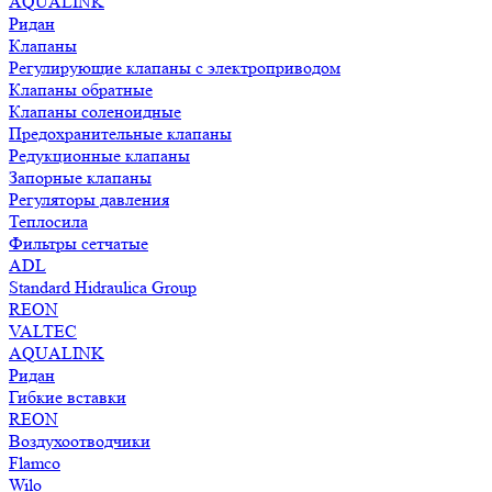
AQUALINK
Ридан
Клапаны
Регулирующие клапаны с электроприводом
Клапаны обратные
Клапаны соленоидные
Предохранительные клапаны
Редукционные клапаны
Запорные клапаны
Регуляторы давления
Теплосила
Фильтры сетчатые
ADL
Standard Hidraulica Group
REON
VALTEC
AQUALINK
Ридан
Гибкие вставки
REON
Воздухоотводчики
Flamco
Wilo