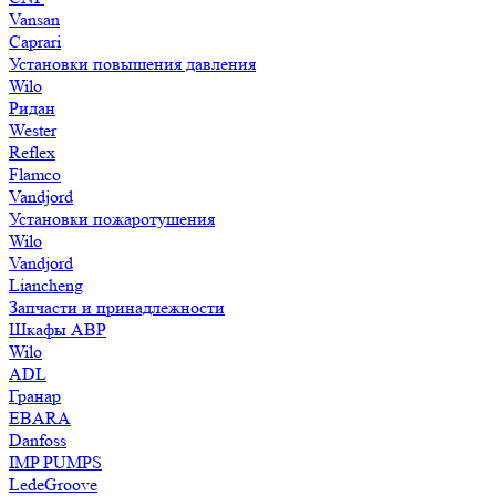
Vansan
Caprari
Установки повышения давления
Wilo
Ридан
Wester
Reflex
Flamco
Vandjord
Установки пожаротушения
Wilo
Vandjord
Liancheng
Запчасти и принадлежности
Шкафы АВР
Wilo
ADL
Гранар
EBARA
Danfoss
IMP PUMPS
LedeGroove