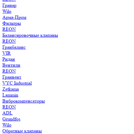
Гранар
Wilo
Арма-Пром
Фильтры
REON
Балансировочные клапаны
REON
Гранбаланс
VIR
Ридан
Вентили
REON
Гранвент
VYC Industrial
Zetkama
Lammin
Виброкомпенсаторы
REON
ADL
Grundfos
Wilo
Обратные клапаны