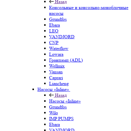
Назад
Консольные и консольно-моноблочные
насосы
Grundfos
Ebara
LEO
VANDJORD
CNP
Waterflow
Lowara
Гранпамп (ADL)
Wellmix
Vansan
Caprari
Liancheng
Насосы «Inline»
Назад
Насосы «Inline»
Grundfos
Wilo
IMP PUMPS
Ebara
VANDJORD