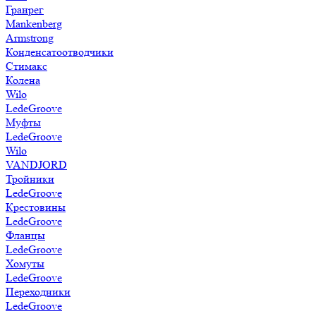
Гранрег
Mankenberg
Armstrong
Конденсатоотводчики
Стимакс
Колена
Wilo
LedeGroove
Муфты
LedeGroove
Wilo
VANDJORD
Тройники
LedeGroove
Крестовины
LedeGroove
Фланцы
LedeGroove
Хомуты
LedeGroove
Переходники
LedeGroove