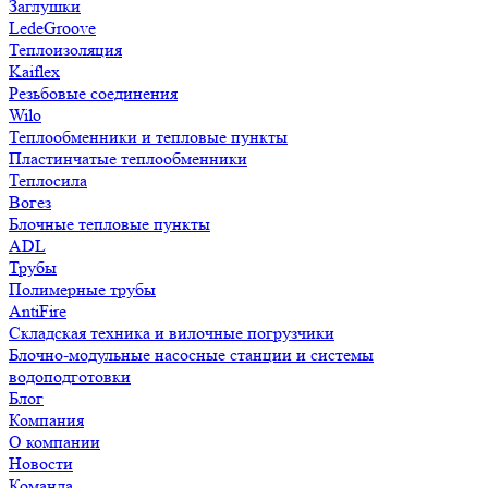
Заглушки
LedeGroove
Теплоизоляция
Kaiflex
Резьбовые соединения
Wilo
Теплообменники и тепловые пункты
Пластинчатые теплообменники
Теплосила
Вогез
Блочные тепловые пункты
ADL
Трубы
Полимерные трубы
AntiFire
Складская техника и вилочные погрузчики
Блочно-модульные насосные станции и системы
водоподготовки
Блог
Компания
О компании
Новости
Команда