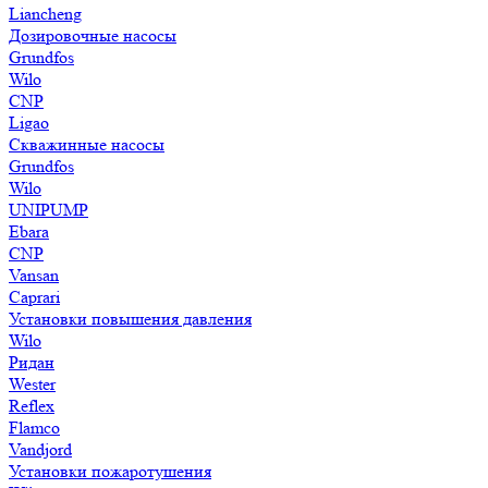
Liancheng
Дозировочные насосы
Grundfos
Wilo
CNP
Ligao
Скважинные насосы
Grundfos
Wilo
UNIPUMP
Ebara
CNP
Vansan
Caprari
Установки повышения давления
Wilo
Ридан
Wester
Reflex
Flamco
Vandjord
Установки пожаротушения