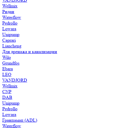
VANDJORD
Wellmix
Ридан
Waterflow
Pedrollo
Lowara
Unipump
Caprari
Liancheng
Для дренажа и канализации
Wilo
Grundfos
Ebara
LEO
VANDJORD
Wellmix
CNP
DAB
Unipump
Pedrollo
Lowara
Гранпамап (ADL)
Waterflow