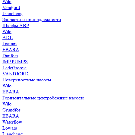
Wilo
Vandjord
Liancheng
Запчасти и принадлежности
Шкафы АВР
Wilo
ADL
Гранар
EBARA
Danfoss
IMP PUMPS
LedeGroove
VANDJORD
Поверхностные насосы
Wilo
EBARA
Горизонтальные центробежные насосы
Wilo
Grundfos
EBARA
Waterflow
Lowara
Liancheng