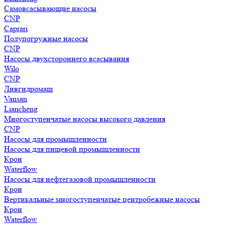
Самовсасывающие насосы
CNP
Caprari
Полупогружные насосы
CNP
Насосы двухстороннего всасывания
Wilo
CNP
Ливгидромаш
Vansan
Liancheng
Многоступенчатые насосы высокого давления
CNP
Насосы для промышленности
Насосы для пищевой промышленности
Крон
Waterflow
Насосы для нефтегазовой промышленности
Крон
Вертикальные многоступенчатые центробежные насосы
Крон
Waterflow