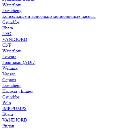
Waterflow
Liancheng
Консольные и консольно-моноблочные насосы
Grundfos
Ebara
LEO
VANDJORD
CNP
Waterflow
Lowara
Гранпамп (ADL)
Wellmix
Vansan
Caprari
Liancheng
Насосы «Inline»
Grundfos
Wilo
IMP PUMPS
Ebara
VANDJORD
Ридан