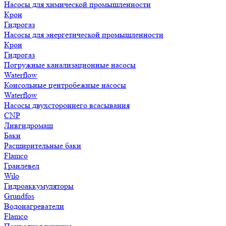
Насосы для химической промышленности
Крон
Гидрогаз
Насосы для энергетической промышленности
Крон
Гидрогаз
Погружные канализационные насосы
Waterflow
Консольные центробежные насосы
Waterflow
Насосы двухстороннего всасывания
CNP
Ливгидромаш
Баки
Расширительные баки
Flamco
Гранлевел
Wilo
Гидроаккумуляторы
Grundfos
Водонагреватели
Flamco