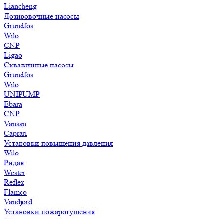
Liancheng
Дозировочные насосы
Grundfos
Wilo
CNP
Ligao
Скважинные насосы
Grundfos
Wilo
UNIPUMP
Ebara
CNP
Vansan
Caprari
Установки повышения давления
Wilo
Ридан
Wester
Reflex
Flamco
Vandjord
Установки пожаротушения