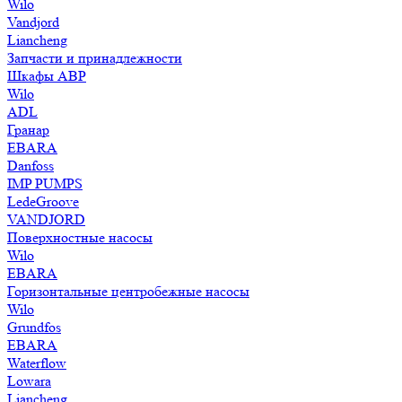
Wilo
Vandjord
Liancheng
Запчасти и принадлежности
Шкафы АВР
Wilo
ADL
Гранар
EBARA
Danfoss
IMP PUMPS
LedeGroove
VANDJORD
Поверхностные насосы
Wilo
EBARA
Горизонтальные центробежные насосы
Wilo
Grundfos
EBARA
Waterflow
Lowara
Liancheng