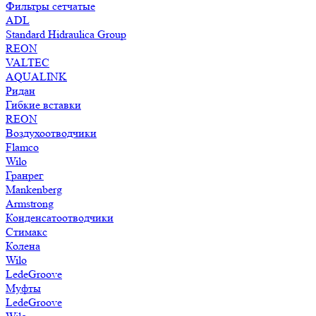
Фильтры сетчатые
ADL
Standard Hidraulica Group
REON
VALTEC
AQUALINK
Ридан
Гибкие вставки
REON
Воздухоотводчики
Flamco
Wilo
Гранрег
Mankenberg
Armstrong
Конденсатоотводчики
Стимакс
Колена
Wilo
LedeGroove
Муфты
LedeGroove