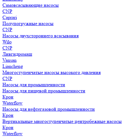
Самовсасывающие насосы
CNP
Caprari
Полупогружные насосы
CNP
Насосы двухстороннего всасывания
Wilo
CNP
Ливгидромаш
Vansan
Liancheng
Многоступенчатые насосы высокого давления
CNP
Насосы для промышленности
Насосы для пищевой промышленности
Крон
Waterflow
Насосы для нефтегазовой промышленности
Крон
Вертикальные многоступенчатые центробежные насосы
Крон
Waterflow