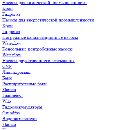
Насосы для химической промышленности
Крон
Гидрогаз
Насосы для энергетической промышленности
Крон
Гидрогаз
Погружные канализационные насосы
Waterflow
Консольные центробежные насосы
Waterflow
Насосы двухстороннего всасывания
CNP
Ливгидромаш
Баки
Расширительные баки
Flamco
Гранлевел
Wilo
Гидроаккумуляторы
Grundfos
Водонагреватели
Flamco