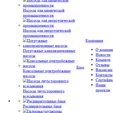
Насосы для химической
промышленности
Насосы для энергетической
промышленности
Компания
О компан
Погружные канализационные
Новости
насосы
Команда
Отзывы
Блог
Вакансии
Консольные центробежные
Контакты
насосы
Сертифик
Наши
проекты
Насосы двухстороннего
всасывания
Расширительные баки