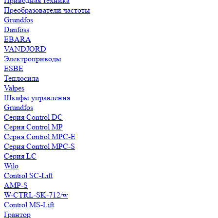
Приводная техника
Преобразователи частоты
Grundfos
Danfoss
EBARA
VANDJORD
Электроприводы
ESBE
Теплосила
Valpes
Шкафы управления
Grundfos
Серия Control DC
Серия Control MP
Серия Control MPC-E
Серия Control MPC-S
Серия LC
Wilo
Control SC-Lift
AMP-S
W-CTRL-SK-712/w
Control MS-Lift
Грантор