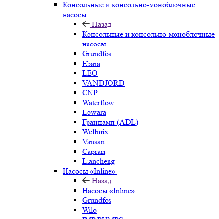
Консольные и консольно-моноблочные
насосы
Назад
Консольные и консольно-моноблочные
насосы
Grundfos
Ebara
LEO
VANDJORD
CNP
Waterflow
Lowara
Гранпамп (ADL)
Wellmix
Vansan
Caprari
Liancheng
Насосы «Inline»
Назад
Насосы «Inline»
Grundfos
Wilo