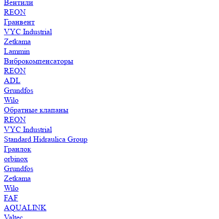
Вентили
REON
Гранвент
VYC Industrial
Zetkama
Lammin
Виброкомпенсаторы
REON
ADL
Grundfos
Wilo
Обратные клапаны
REON
VYC Industrial
Standard Hidraulica Group
Гранлок
orbinox
Grundfos
Zetkama
Wilo
FAF
AQUALINK
Valtec