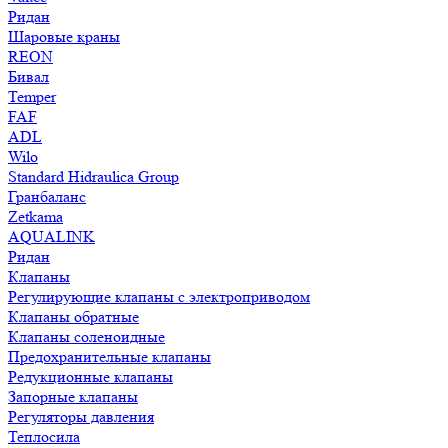
Ридан
Шаровые краны
REON
Бивал
Temper
FAF
ADL
Wilo
Standard Hidraulica Group
Гранбаланс
Zetkama
AQUALINK
Ридан
Клапаны
Регулирующие клапаны с электроприводом
Клапаны обратные
Клапаны соленоидные
Предохранительные клапаны
Редукционные клапаны
Запорные клапаны
Регуляторы давления
Теплосила