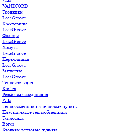
Wilo
VANDJORD
Тройники
LedeGroove
Крестовины
LedeGroove
Фланцы
LedeGroove
Хомуты
LedeGroove
Переходники
LedeGroove
Заглушки
LedeGroove
Теплоизоляция
Kaiflex
Резьбовые соединения
Wilo
Теплообменники и тепловые пункты
Пластинчатые теплообменники
Теплосила
Вогез
Блочные тепловые пункты