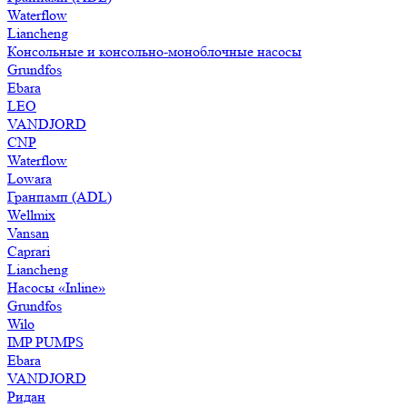
Waterflow
Liancheng
Консольные и консольно-моноблочные насосы
Grundfos
Ebara
LEO
VANDJORD
CNP
Waterflow
Lowara
Гранпамп (ADL)
Wellmix
Vansan
Caprari
Liancheng
Насосы «Inline»
Grundfos
Wilo
IMP PUMPS
Ebara
VANDJORD
Ридан