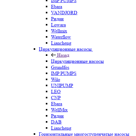
IMP PUMPS
Ebara
VANDJORD
Ридан
Lowara
Wellmix
Waterflow
Liancheng
Циркуляционные насосы
Назад
Циркуляционные насосы
Grundfos
IMP PUMPS
Wilo
UNIPUMP
LEO
CNP
Ebara
WellMix
Ридан
DAB
Liancheng
Горизонтальные многоступенчатые насосы