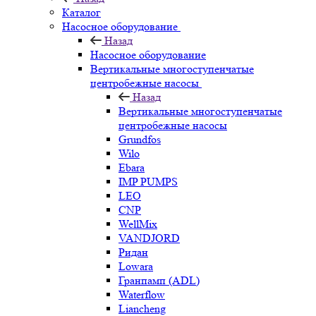
Каталог
Насосное оборудование
Назад
Насосное оборудование
Вертикальные многоступенчатые
центробежные насосы
Назад
Вертикальные многоступенчатые
центробежные насосы
Grundfos
Wilo
Ebara
IMP PUMPS
LEO
CNP
WellMix
VANDJORD
Ридан
Lowara
Гранпамп (ADL)
Waterflow
Liancheng