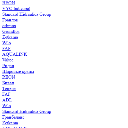
REON
VYC Industrial
Standard Hidraulica Group
Гранлок
orbinox
Grundfos
Zetkama
Wilo
FAF
AQUALINK
Valtec
Ридан
Шаровые краны
REON
Бивал
Temper
FAF
ADL
Wilo
Standard Hidraulica Group
Гранбаланс
Zetkama