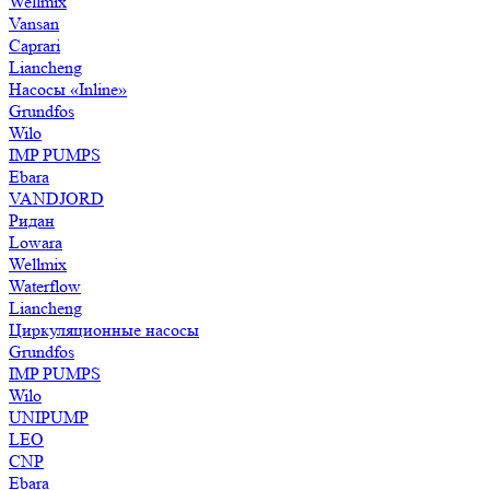
Wellmix
Vansan
Caprari
Liancheng
Насосы «Inline»
Grundfos
Wilo
IMP PUMPS
Ebara
VANDJORD
Ридан
Lowara
Wellmix
Waterflow
Liancheng
Циркуляционные насосы
Grundfos
IMP PUMPS
Wilo
UNIPUMP
LEO
CNP
Ebara