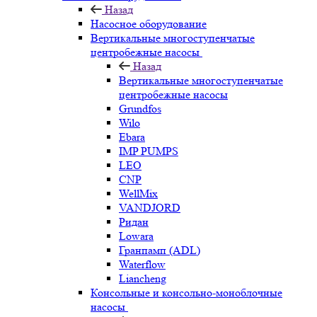
Назад
Насосное оборудование
Вертикальные многоступенчатые
центробежные насосы
Назад
Вертикальные многоступенчатые
центробежные насосы
Grundfos
Wilo
Ebara
IMP PUMPS
LEO
CNP
WellMix
VANDJORD
Ридан
Lowara
Гранпамп (ADL)
Waterflow
Liancheng
Консольные и консольно-моноблочные
насосы