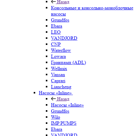
Назад
Консольные и консольно-моноблочные
насосы
Grundfos
Ebara
LEO
VANDJORD
CNP
Waterflow
Lowara
Гранпамп (ADL)
Wellmix
Vansan
Caprari
Liancheng
Насосы «Inline»
Назад
Насосы «Inline»
Grundfos
Wilo
IMP PUMPS
Ebara
VANDJORD