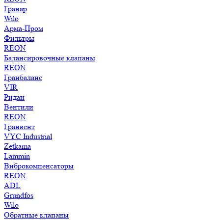
Гранар
Wilo
Арма-Пром
Фильтры
REON
Балансировочные клапаны
REON
Гранбаланс
VIR
Ридан
Вентили
REON
Гранвент
VYC Industrial
Zetkama
Lammin
Виброкомпенсаторы
REON
ADL
Grundfos
Wilo
Обратные клапаны