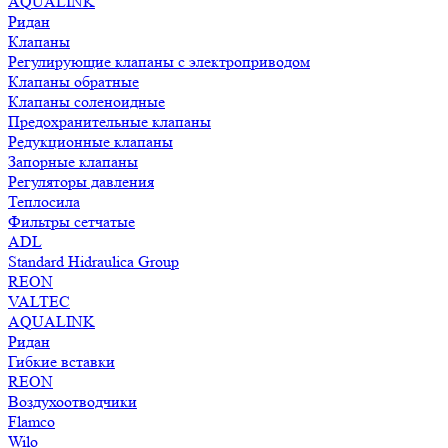
AQUALINK
Ридан
Клапаны
Регулирующие клапаны с электроприводом
Клапаны обратные
Клапаны соленоидные
Предохранительные клапаны
Редукционные клапаны
Запорные клапаны
Регуляторы давления
Теплосила
Фильтры сетчатые
ADL
Standard Hidraulica Group
REON
VALTEC
AQUALINK
Ридан
Гибкие вставки
REON
Воздухоотводчики
Flamco
Wilo