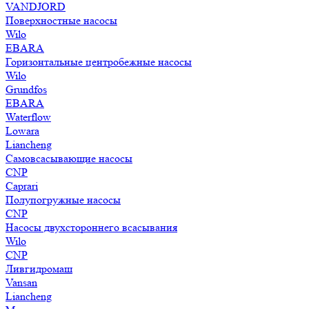
VANDJORD
Поверхностные насосы
Wilo
EBARA
Горизонтальные центробежные насосы
Wilo
Grundfos
EBARA
Waterflow
Lowara
Liancheng
Самовсасывающие насосы
CNP
Caprari
Полупогружные насосы
CNP
Насосы двухстороннего всасывания
Wilo
CNP
Ливгидромаш
Vansan
Liancheng