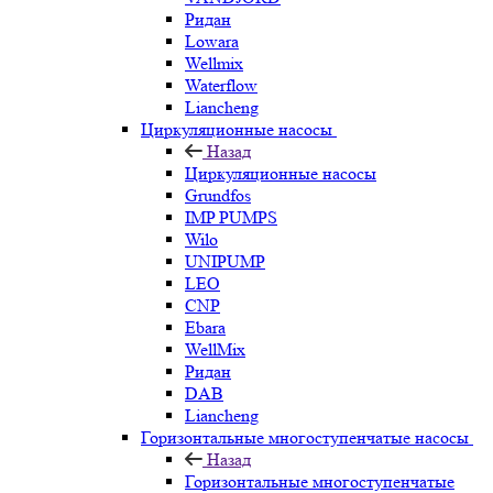
Ридан
Lowara
Wellmix
Waterflow
Liancheng
Циркуляционные насосы
Назад
Циркуляционные насосы
Grundfos
IMP PUMPS
Wilo
UNIPUMP
LEO
CNP
Ebara
WellMix
Ридан
DAB
Liancheng
Горизонтальные многоступенчатые насосы
Назад
Горизонтальные многоступенчатые