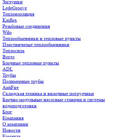
Заглушки
LedeGroove
Теплоизоляция
Kaiflex
Резьбовые соединения
Wilo
Теплообменники и тепловые пункты
Пластинчатые теплообменники
Теплосила
Вогез
Блочные тепловые пункты
ADL
Трубы
Полимерные трубы
AntiFire
Складская техника и вилочные погрузчики
Блочно-модульные насосные станции и системы
водоподготовки
Блог
Компания
О компании
Новости
Команда