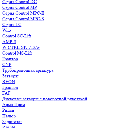
Серия Control DC
Серия Control MP
Серия Control MPC-E
Серия Control MPC-S
Серия LC
Wilo
Control SC-Lift
AMP-S
W-CTRL-SK-712/w
Control MS-Lift
Грантор
CNP
Трубопроводная арматура
Затворы
REON
Гранвэл
FAF
Дисковые затворы с поворотной рукояткой
Арма-Пром
Ридан
Палюр
Задвижки
REON