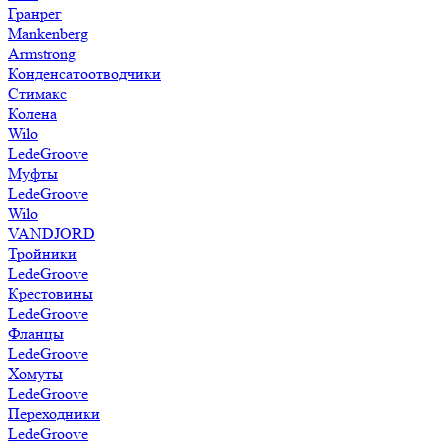
Гранрег
Mankenberg
Armstrong
Конденсатоотводчики
Стимакс
Колена
Wilo
LedeGroove
Муфты
LedeGroove
Wilo
VANDJORD
Тройники
LedeGroove
Крестовины
LedeGroove
Фланцы
LedeGroove
Хомуты
LedeGroove
Переходники
LedeGroove