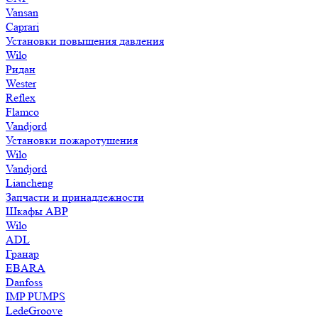
Vansan
Caprari
Установки повышения давления
Wilo
Ридан
Wester
Reflex
Flamco
Vandjord
Установки пожаротушения
Wilo
Vandjord
Liancheng
Запчасти и принадлежности
Шкафы АВР
Wilo
ADL
Гранар
EBARA
Danfoss
IMP PUMPS
LedeGroove