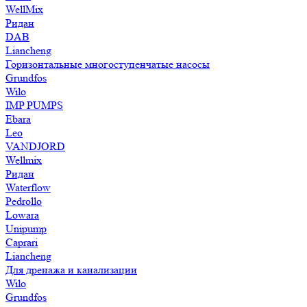
WellMix
Ридан
DAB
Liancheng
Горизонтальные многоступенчатые насосы
Grundfos
Wilo
IMP PUMPS
Ebara
Leo
VANDJORD
Wellmix
Ридан
Waterflow
Pedrollo
Lowara
Unipump
Caprari
Liancheng
Для дренажа и канализации
Wilo
Grundfos