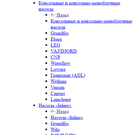
Консольные и консольно-моноблочные
насосы
Назад
Консольные и консольно-моноблочные
насосы
Grundfos
Ebara
LEO
VANDJORD
CNP
Waterflow
Lowara
Гранпамп (ADL)
Wellmix
Vansan
Caprari
Liancheng
Насосы «Inline»
Назад
Насосы «Inline»
Grundfos
Wilo