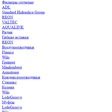
Фильтры сетчатые
ADL
Standard Hidraulica Group
REON
VALTEC
AQUALINK
Ридан
Гибкие вставки
REON
Воздухоотводчики
Flamco
Wilo
Гранрег
Mankenberg
Armstrong
Конденсатоотводчики
Стимакс
Колена
Wilo
LedeGroove
Муфты
LedeGroove