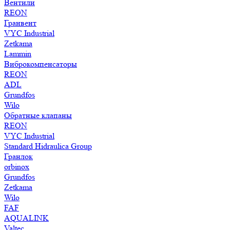
Вентили
REON
Гранвент
VYC Industrial
Zetkama
Lammin
Виброкомпенсаторы
REON
ADL
Grundfos
Wilo
Обратные клапаны
REON
VYC Industrial
Standard Hidraulica Group
Гранлок
orbinox
Grundfos
Zetkama
Wilo
FAF
AQUALINK
Valtec