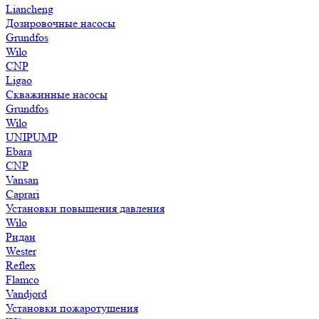
Liancheng
Дозировочные насосы
Grundfos
Wilo
CNP
Ligao
Скважинные насосы
Grundfos
Wilo
UNIPUMP
Ebara
CNP
Vansan
Caprari
Установки повышения давления
Wilo
Ридан
Wester
Reflex
Flamco
Vandjord
Установки пожаротушения