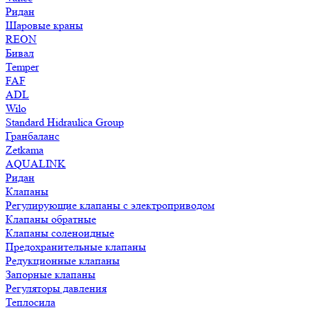
Ридан
Шаровые краны
REON
Бивал
Temper
FAF
ADL
Wilo
Standard Hidraulica Group
Гранбаланс
Zetkama
AQUALINK
Ридан
Клапаны
Регулирующие клапаны с электроприводом
Клапаны обратные
Клапаны соленоидные
Предохранительные клапаны
Редукционные клапаны
Запорные клапаны
Регуляторы давления
Теплосила