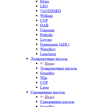
Ebara
LEO
VANDJORD
Wellmix
CNP
DAB
Unipump
Pedrollo
Lowara
Гранпамап (ADL)
Waterflow
Liancheng
Дозировочные насосы
Назад
Дозировочные насосы
Grundfos
Wilo
CNP
Ligao
Скважинные насосы
Назад
Скважинные насосы
Grundfos