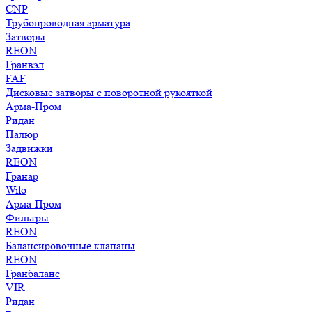
CNP
Трубопроводная арматура
Затворы
REON
Гранвэл
FAF
Дисковые затворы с поворотной рукояткой
Арма-Пром
Ридан
Палюр
Задвижки
REON
Гранар
Wilo
Арма-Пром
Фильтры
REON
Балансировочные клапаны
REON
Гранбаланс
VIR
Ридан