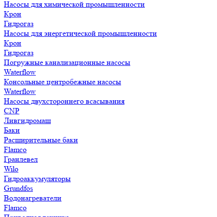
Насосы для химической промышленности
Крон
Гидрогаз
Насосы для энергетической промышленности
Крон
Гидрогаз
Погружные канализационные насосы
Waterflow
Консольные центробежные насосы
Waterflow
Насосы двухстороннего всасывания
CNP
Ливгидромаш
Баки
Расширительные баки
Flamco
Гранлевел
Wilo
Гидроаккумуляторы
Grundfos
Водонагреватели
Flamco