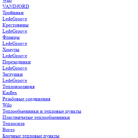
Wilo
VANDJORD
Тройники
LedeGroove
Крестовины
LedeGroove
Фланцы
LedeGroove
Хомуты
LedeGroove
Переходники
LedeGroove
Заглушки
LedeGroove
Теплоизоляция
Kaiflex
Резьбовые соединения
Wilo
Теплообменники и тепловые пункты
Пластинчатые теплообменники
Теплосила
Вогез
Блочные тепловые пункты