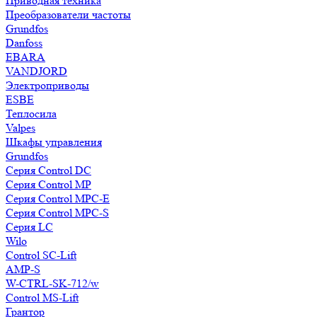
Приводная техника
Преобразователи частоты
Grundfos
Danfoss
EBARA
VANDJORD
Электроприводы
ESBE
Теплосила
Valpes
Шкафы управления
Grundfos
Серия Control DC
Серия Control MP
Серия Control MPC-E
Серия Control MPC-S
Серия LC
Wilo
Control SC-Lift
AMP-S
W-CTRL-SK-712/w
Control MS-Lift
Грантор