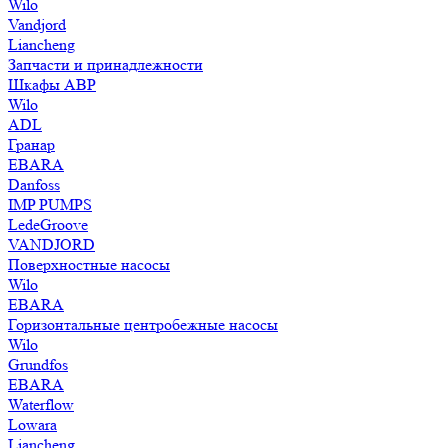
Wilo
Vandjord
Liancheng
Запчасти и принадлежности
Шкафы АВР
Wilo
ADL
Гранар
EBARA
Danfoss
IMP PUMPS
LedeGroove
VANDJORD
Поверхностные насосы
Wilo
EBARA
Горизонтальные центробежные насосы
Wilo
Grundfos
EBARA
Waterflow
Lowara
Liancheng