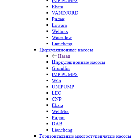
IMP PUMPS
Ebara
VANDJORD
Ридан
Lowara
Wellmix
Waterflow
Liancheng
Циркуляционные насосы
Назад
Циркуляционные насосы
Grundfos
IMP PUMPS
Wilo
UNIPUMP
LEO
CNP
Ebara
WellMix
Ридан
DAB
Liancheng
Горизонтальные многоступенчатые насосы