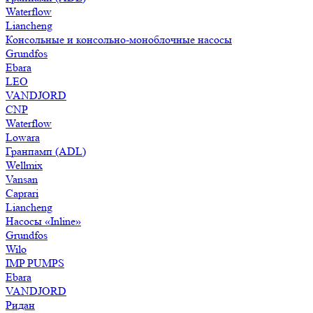
Waterflow
Liancheng
Консольные и консольно-моноблочные насосы
Grundfos
Ebara
LEO
VANDJORD
CNP
Waterflow
Lowara
Гранпамп (ADL)
Wellmix
Vansan
Caprari
Liancheng
Насосы «Inline»
Grundfos
Wilo
IMP PUMPS
Ebara
VANDJORD
Ридан