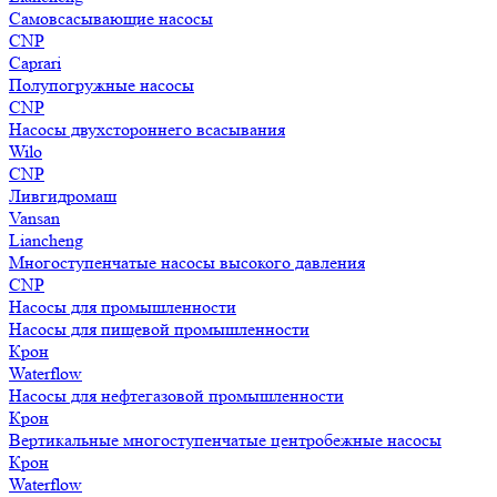
Самовсасывающие насосы
CNP
Caprari
Полупогружные насосы
CNP
Насосы двухстороннего всасывания
Wilo
CNP
Ливгидромаш
Vansan
Liancheng
Многоступенчатые насосы высокого давления
CNP
Насосы для промышленности
Насосы для пищевой промышленности
Крон
Waterflow
Насосы для нефтегазовой промышленности
Крон
Вертикальные многоступенчатые центробежные насосы
Крон
Waterflow