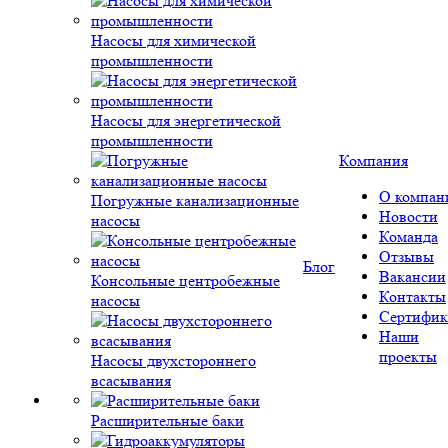
Насосы для химической
промышленности
Насосы для энергетической
промышленности
Компания
О компан
Погружные канализационные
Новости
насосы
Команда
Отзывы
Блог
Вакансии
Консольные центробежные
Контакты
насосы
Сертифик
Наши
проекты
Насосы двухстороннего
всасывания
Расширительные баки