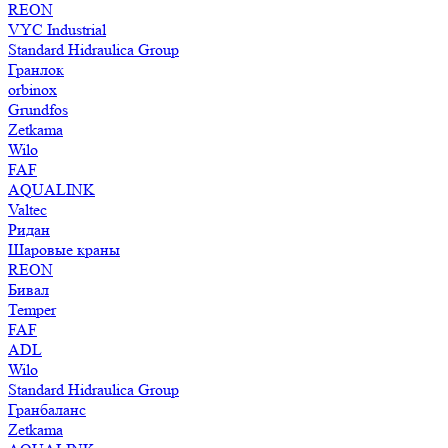
REON
VYC Industrial
Standard Hidraulica Group
Гранлок
orbinox
Grundfos
Zetkama
Wilo
FAF
AQUALINK
Valtec
Ридан
Шаровые краны
REON
Бивал
Temper
FAF
ADL
Wilo
Standard Hidraulica Group
Гранбаланс
Zetkama