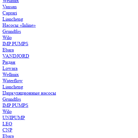
Wellmix
Vansan
Caprari
Liancheng
Насосы «Inline»
Grundfos
Wilo
IMP PUMPS
Ebara
VANDJORD
Ридан
Lowara
Wellmix
Waterflow
Liancheng
Циркуляционные насосы
Grundfos
IMP PUMPS
Wilo
UNIPUMP
LEO
CNP
Ebara