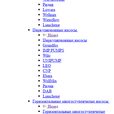
Ридан
Lowara
Wellmix
Waterflow
Liancheng
Циркуляционные насосы
Назад
Циркуляционные насосы
Grundfos
IMP PUMPS
Wilo
UNIPUMP
LEO
CNP
Ebara
WellMix
Ридан
DAB
Liancheng
Горизонтальные многоступенчатые насосы
Назад
Горизонтальные многоступенчатые