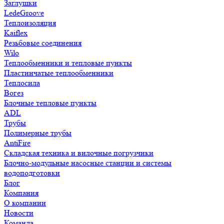
Заглушки
LedeGroove
Теплоизоляция
Kaiflex
Резьбовые соединения
Wilo
Теплообменники и тепловые пункты
Пластинчатые теплообменники
Теплосила
Вогез
Блочные тепловые пункты
ADL
Трубы
Полимерные трубы
AntiFire
Складская техника и вилочные погрузчики
Блочно-модульные насосные станции и системы
водоподготовки
Блог
Компания
О компании
Новости
Команда