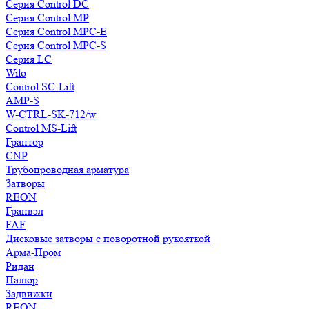
Серия Control DC
Серия Control MP
Серия Control MPC-E
Серия Control MPC-S
Серия LC
Wilo
Control SC-Lift
AMP-S
W-CTRL-SK-712/w
Control MS-Lift
Грантор
CNP
Трубопроводная арматура
Затворы
REON
Гранвэл
FAF
Дисковые затворы с поворотной рукояткой
Арма-Пром
Ридан
Палюр
Задвижки
REON