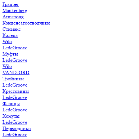
Гранрег
Mankenberg
Armstrong
Конденсатоотводчики
Стимакс
Колена
Wilo
LedeGroove
Муфты
LedeGroove
Wilo
VANDJORD
Тройники
LedeGroove
Крестовины
LedeGroove
Фланцы
LedeGroove
Хомуты
LedeGroove
Переходники
LedeGroove