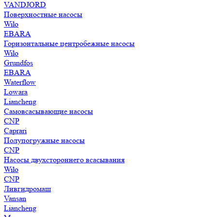
VANDJORD
Поверхностные насосы
Wilo
EBARA
Горизонтальные центробежные насосы
Wilo
Grundfos
EBARA
Waterflow
Lowara
Liancheng
Самовсасывающие насосы
CNP
Caprari
Полупогружные насосы
CNP
Насосы двухстороннего всасывания
Wilo
CNP
Ливгидромаш
Vansan
Liancheng