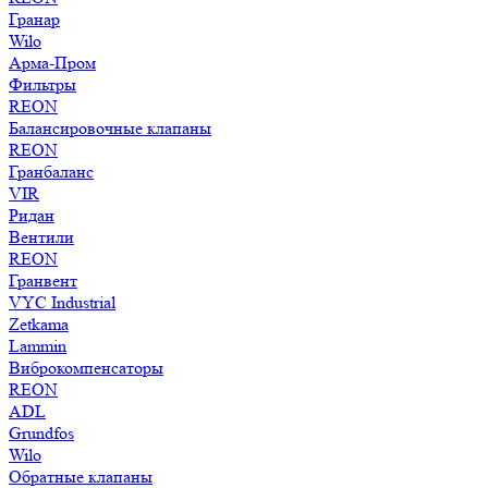
Гранар
Wilo
Арма-Пром
Фильтры
REON
Балансировочные клапаны
REON
Гранбаланс
VIR
Ридан
Вентили
REON
Гранвент
VYC Industrial
Zetkama
Lammin
Виброкомпенсаторы
REON
ADL
Grundfos
Wilo
Обратные клапаны