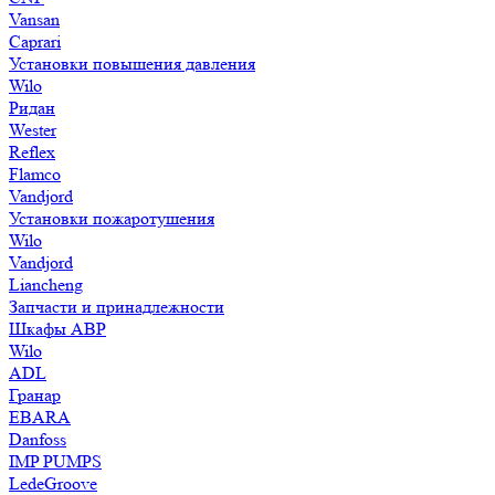
Vansan
Caprari
Установки повышения давления
Wilo
Ридан
Wester
Reflex
Flamco
Vandjord
Установки пожаротушения
Wilo
Vandjord
Liancheng
Запчасти и принадлежности
Шкафы АВР
Wilo
ADL
Гранар
EBARA
Danfoss
IMP PUMPS
LedeGroove