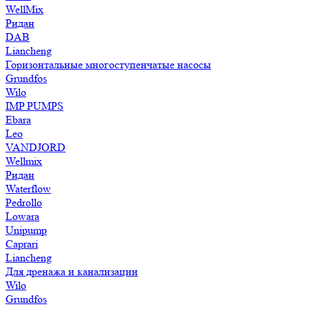
WellMix
Ридан
DAB
Liancheng
Горизонтальные многоступенчатые насосы
Grundfos
Wilo
IMP PUMPS
Ebara
Leo
VANDJORD
Wellmix
Ридан
Waterflow
Pedrollo
Lowara
Unipump
Caprari
Liancheng
Для дренажа и канализации
Wilo
Grundfos