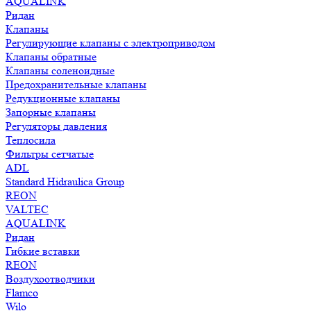
AQUALINK
Ридан
Клапаны
Регулирующие клапаны с электроприводом
Клапаны обратные
Клапаны соленоидные
Предохранительные клапаны
Редукционные клапаны
Запорные клапаны
Регуляторы давления
Теплосила
Фильтры сетчатые
ADL
Standard Hidraulica Group
REON
VALTEC
AQUALINK
Ридан
Гибкие вставки
REON
Воздухоотводчики
Flamco
Wilo