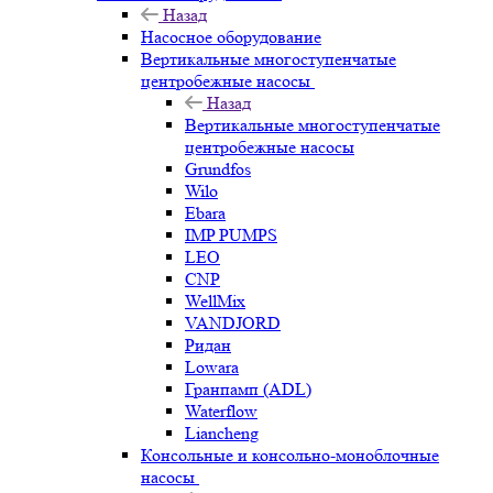
Назад
Насосное оборудование
Вертикальные многоступенчатые
центробежные насосы
Назад
Вертикальные многоступенчатые
центробежные насосы
Grundfos
Wilo
Ebara
IMP PUMPS
LEO
CNP
WellMix
VANDJORD
Ридан
Lowara
Гранпамп (ADL)
Waterflow
Liancheng
Консольные и консольно-моноблочные
насосы