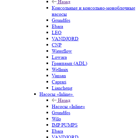
Назад
Консольные и консольно-моноблочные
насосы
Grundfos
Ebara
LEO
VANDJORD
CNP
Waterflow
Lowara
Гранпамп (ADL)
Wellmix
Vansan
Caprari
Liancheng
Насосы «Inline»
Назад
Насосы «Inline»
Grundfos
Wilo
IMP PUMPS
Ebara
VANDJORD