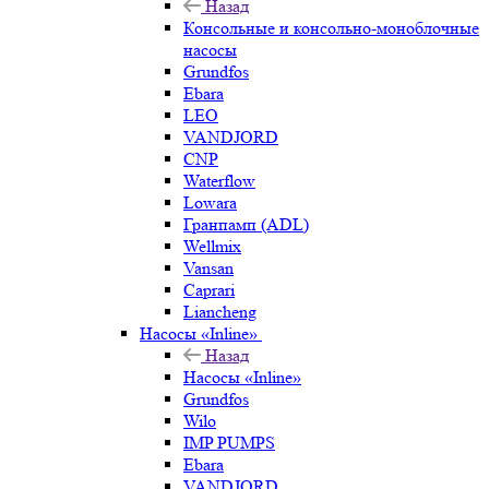
Назад
Консольные и консольно-моноблочные
насосы
Grundfos
Ebara
LEO
VANDJORD
CNP
Waterflow
Lowara
Гранпамп (ADL)
Wellmix
Vansan
Caprari
Liancheng
Насосы «Inline»
Назад
Насосы «Inline»
Grundfos
Wilo
IMP PUMPS
Ebara
VANDJORD