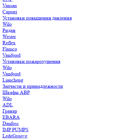
Vansan
Caprari
Установки повышения давления
Wilo
Ридан
Wester
Reflex
Flamco
Vandjord
Установки пожаротушения
Wilo
Vandjord
Liancheng
Запчасти и принадлежности
Шкафы АВР
Wilo
ADL
Гранар
EBARA
Danfoss
IMP PUMPS
LedeGroove