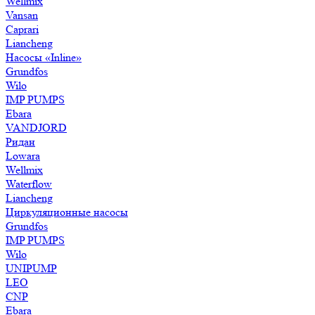
Wellmix
Vansan
Caprari
Liancheng
Насосы «Inline»
Grundfos
Wilo
IMP PUMPS
Ebara
VANDJORD
Ридан
Lowara
Wellmix
Waterflow
Liancheng
Циркуляционные насосы
Grundfos
IMP PUMPS
Wilo
UNIPUMP
LEO
CNP
Ebara