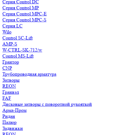
Серия Control DC
Серия Control MP
Серия Control MPC-E
Серия Control MPC-S
Серия LC
Wilo
Control SC-Lift
AMP-S
W-CTRL-SK-712/w
Control MS-Lift
Грантор
CNP
Трубопроводная арматура
Затворы
REON
Гранвэл
FAF
Дисковые затворы с поворотной рукояткой
Арма-Пром
Ридан
Палюр
Задвижки
REON