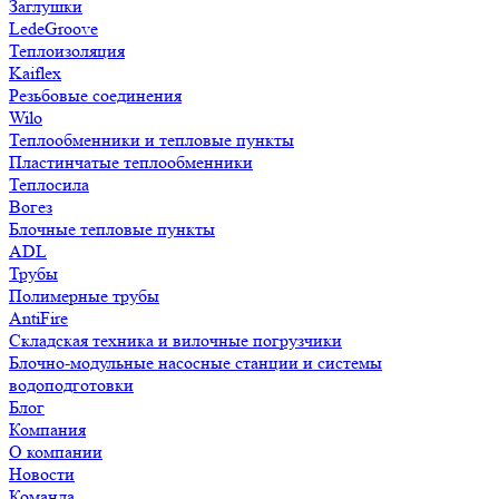
Заглушки
LedeGroove
Теплоизоляция
Kaiflex
Резьбовые соединения
Wilo
Теплообменники и тепловые пункты
Пластинчатые теплообменники
Теплосила
Вогез
Блочные тепловые пункты
ADL
Трубы
Полимерные трубы
AntiFire
Складская техника и вилочные погрузчики
Блочно-модульные насосные станции и системы
водоподготовки
Блог
Компания
О компании
Новости
Команда