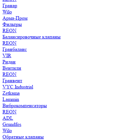
Гранар
Wilo
Арма-Пром
Фильтры
REON
Балансировочные клапаны
REON
Гранбаланс
VIR
Ридан
Вентили
REON
Гранвент
VYC Industrial
Zetkama
Lammin
Виброкомпенсаторы
REON
ADL
Grundfos
Wilo
Обратные клапаны