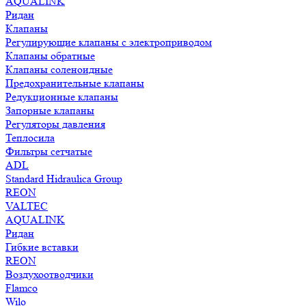
AQUALINK
Ридан
Клапаны
Регулирующие клапаны с электроприводом
Клапаны обратные
Клапаны соленоидные
Предохранительные клапаны
Редукционные клапаны
Запорные клапаны
Регуляторы давления
Теплосила
Фильтры сетчатые
ADL
Standard Hidraulica Group
REON
VALTEC
AQUALINK
Ридан
Гибкие вставки
REON
Воздухоотводчики
Flamco
Wilo