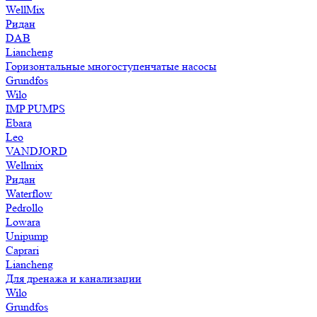
WellMix
Ридан
DAB
Liancheng
Горизонтальные многоступенчатые насосы
Grundfos
Wilo
IMP PUMPS
Ebara
Leo
VANDJORD
Wellmix
Ридан
Waterflow
Pedrollo
Lowara
Unipump
Caprari
Liancheng
Для дренажа и канализации
Wilo
Grundfos