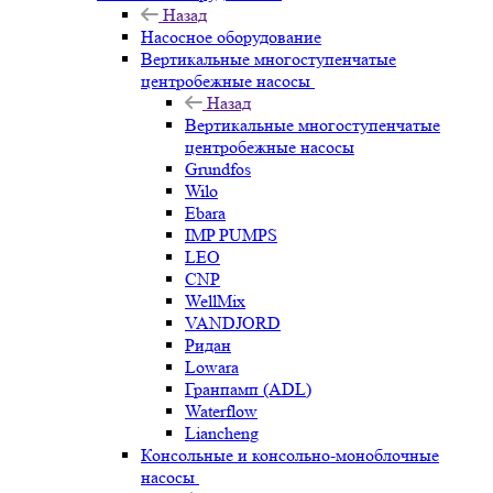
Назад
Насосное оборудование
Вертикальные многоступенчатые
центробежные насосы
Назад
Вертикальные многоступенчатые
центробежные насосы
Grundfos
Wilo
Ebara
IMP PUMPS
LEO
CNP
WellMix
VANDJORD
Ридан
Lowara
Гранпамп (ADL)
Waterflow
Liancheng
Консольные и консольно-моноблочные
насосы