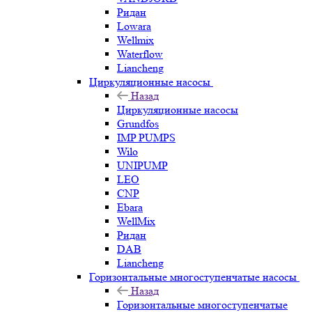
Ридан
Lowara
Wellmix
Waterflow
Liancheng
Циркуляционные насосы
Назад
Циркуляционные насосы
Grundfos
IMP PUMPS
Wilo
UNIPUMP
LEO
CNP
Ebara
WellMix
Ридан
DAB
Liancheng
Горизонтальные многоступенчатые насосы
Назад
Горизонтальные многоступенчатые