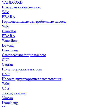
VANDJORD
Поверхностные насосы
Wilo
EBARA
Горизонтальные центробежные насосы
Wilo
Grundfos
EBARA
Waterflow
Lowara
Liancheng
Самовсасывающие насосы
CNP
Caprari
Полупогружные насосы
CNP
Насосы двухстороннего всасывания
Wilo
CNP
Ливгидромаш
Vansan
Liancheng