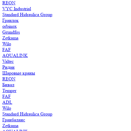
REON
VYC Industrial
Standard Hidraulica Group
Гранлок
orbinox
Grundfos
Zetkama
Wilo
FAF
AQUALINK
Valtec
Ридан
Шаровые краны
REON
Бивал
Temper
FAF
ADL
Wilo
Standard Hidraulica Group
Гранбаланс
Zetkama