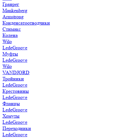
Гранрег
Mankenberg
Armstrong
Конденсатоотводчики
Стимакс
Колена
Wilo
LedeGroove
Муфты
LedeGroove
Wilo
VANDJORD
Тройники
LedeGroove
Крестовины
LedeGroove
Фланцы
LedeGroove
Хомуты
LedeGroove
Переходники
LedeGroove