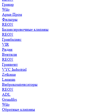
Гранар
Wilo
Арма-Пром
Фильтры
REON
Балансировочные клапаны
REON
Гранбаланс
VIR
Ридан
Вентили
REON
Гранвент
VYC Industrial
Zetkama
Lammin
Виброкомпенсаторы
REON
ADL
Grundfos
Wilo
Обратные клапаны