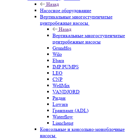
Назад
Насосное оборудование
Вертикальные многоступенчатые
центробежные насосы
Назад
Вертикальные многоступенчатые
центробежные насосы
Grundfos
Wilo
Ebara
IMP PUMPS
LEO
CNP
WellMix
VANDJORD
Ридан
Lowara
Гранпамп (ADL)
Waterflow
Liancheng
Консольные и консольно-моноблочные
насосы