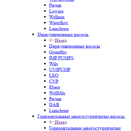
Ридан
Lowara
Wellmix
Waterflow
Liancheng
Циркуляционные насосы
Назад
Циркуляционные насосы
Grundfos
IMP PUMPS
Wilo
UNIPUMP
LEO
CNP
Ebara
WellMix
Ридан
DAB
Liancheng
Горизонтальные многоступенчатые насосы
Назад
Горизонтальные многоступенчатые