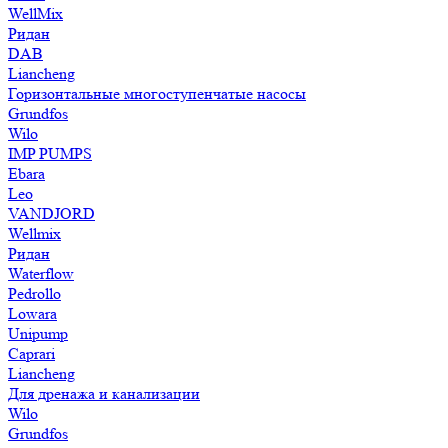
WellMix
Ридан
DAB
Liancheng
Горизонтальные многоступенчатые насосы
Grundfos
Wilo
IMP PUMPS
Ebara
Leo
VANDJORD
Wellmix
Ридан
Waterflow
Pedrollo
Lowara
Unipump
Caprari
Liancheng
Для дренажа и канализации
Wilo
Grundfos