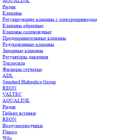
AQUALINK
Ридан
Клапаны
Регулирующие клапаны с электроприводом
Клапаны обратные
Клапаны соленоидные
Предохранительные клапаны
Редукционные клапаны
Запорные клапаны
Регуляторы давления
Теплосила
Фильтры сетчатые
ADL
Standard Hidraulica Group
REON
VALTEC
AQUALINK
Ридан
Гибкие вставки
REON
Воздухоотводчики
Flamco
Wilo