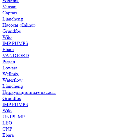
Wellmix
Vansan
Caprari
Liancheng
Насосы «Inline»
Grundfos
Wilo
IMP PUMPS
Ebara
VANDJORD
Ридан
Lowara
Wellmix
Waterflow
Liancheng
Циркуляционные насосы
Grundfos
IMP PUMPS
Wilo
UNIPUMP
LEO
CNP
Ebara