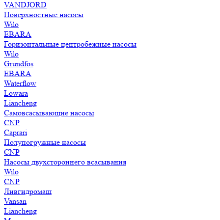
VANDJORD
Поверхностные насосы
Wilo
EBARA
Горизонтальные центробежные насосы
Wilo
Grundfos
EBARA
Waterflow
Lowara
Liancheng
Самовсасывающие насосы
CNP
Caprari
Полупогружные насосы
CNP
Насосы двухстороннего всасывания
Wilo
CNP
Ливгидромаш
Vansan
Liancheng