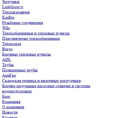
Заглушки
LedeGroove
Теплоизоляция
Kaiflex
Резьбовые соединения
Wilo
Теплообменники и тепловые пункты
Пластинчатые теплообменники
Теплосила
Вогез
Блочные тепловые пункты
ADL
Трубы
Полимерные трубы
AntiFire
Складская техника и вилочные погрузчики
Блочно-модульные насосные станции и системы
водоподготовки
Блог
Компания
О компании
Новости
Команда