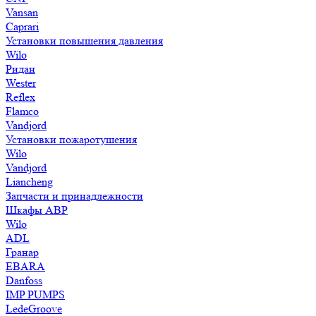
Vansan
Caprari
Установки повышения давления
Wilo
Ридан
Wester
Reflex
Flamco
Vandjord
Установки пожаротушения
Wilo
Vandjord
Liancheng
Запчасти и принадлежности
Шкафы АВР
Wilo
ADL
Гранар
EBARA
Danfoss
IMP PUMPS
LedeGroove