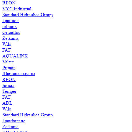
REON
VYC Industrial
Standard Hidraulica Group
Гранлок
orbinox
Grundfos
Zetkama
Wilo
FAF
AQUALINK
Valtec
Ридан
Шаровые краны
REON
Бивал
Temper
FAF
ADL
Wilo
Standard Hidraulica Group
Гранбаланс
Zetkama