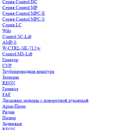
Серия Control DC
Серия Control MP
Серия Control MPC-E
Серия Control MPC-S
Серия LC
Wilo
Control SC-Lift
AMP-S
W-CTRL-SK-712/w
Control MS-Lift
Грантор
CNP
Трубопроводная арматура
Затворы
REON
Гранвэл
FAF
Дисковые затворы с поворотной рукояткой
Арма-Пром
Ридан
Палюр
Задвижки
REON