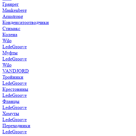
Гранрег
Mankenberg
Armstrong
Конденсатоотводчики
Стимакс
Колена
Wilo
LedeGroove
Муфты
LedeGroove
Wilo
VANDJORD
Тройники
LedeGroove
Крестовины
LedeGroove
Фланцы
LedeGroove
Хомуты
LedeGroove
Переходники
LedeGroove