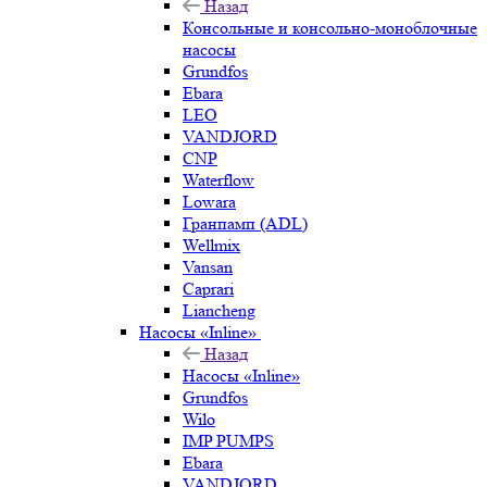
Назад
Консольные и консольно-моноблочные
насосы
Grundfos
Ebara
LEO
VANDJORD
CNP
Waterflow
Lowara
Гранпамп (ADL)
Wellmix
Vansan
Caprari
Liancheng
Насосы «Inline»
Назад
Насосы «Inline»
Grundfos
Wilo
IMP PUMPS
Ebara
VANDJORD