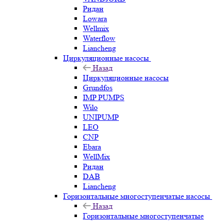
Ридан
Lowara
Wellmix
Waterflow
Liancheng
Циркуляционные насосы
Назад
Циркуляционные насосы
Grundfos
IMP PUMPS
Wilo
UNIPUMP
LEO
CNP
Ebara
WellMix
Ридан
DAB
Liancheng
Горизонтальные многоступенчатые насосы
Назад
Горизонтальные многоступенчатые