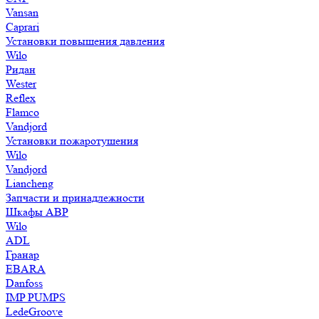
Vansan
Caprari
Установки повышения давления
Wilo
Ридан
Wester
Reflex
Flamco
Vandjord
Установки пожаротушения
Wilo
Vandjord
Liancheng
Запчасти и принадлежности
Шкафы АВР
Wilo
ADL
Гранар
EBARA
Danfoss
IMP PUMPS
LedeGroove