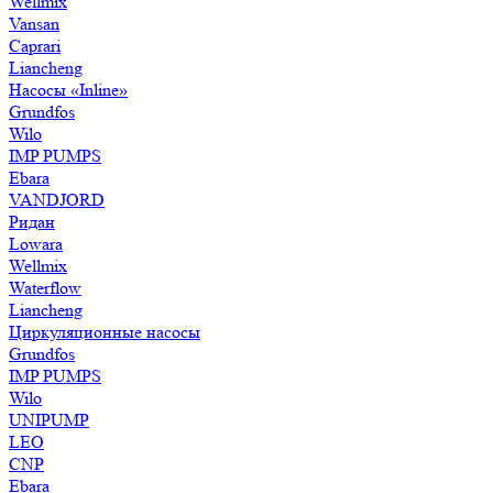
Wellmix
Vansan
Caprari
Liancheng
Насосы «Inline»
Grundfos
Wilo
IMP PUMPS
Ebara
VANDJORD
Ридан
Lowara
Wellmix
Waterflow
Liancheng
Циркуляционные насосы
Grundfos
IMP PUMPS
Wilo
UNIPUMP
LEO
CNP
Ebara