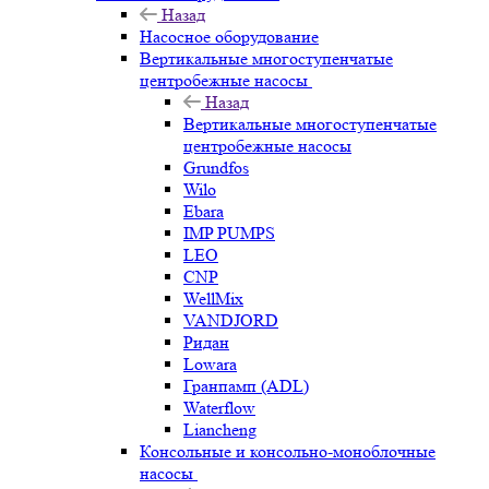
Назад
Насосное оборудование
Вертикальные многоступенчатые
центробежные насосы
Назад
Вертикальные многоступенчатые
центробежные насосы
Grundfos
Wilo
Ebara
IMP PUMPS
LEO
CNP
WellMix
VANDJORD
Ридан
Lowara
Гранпамп (ADL)
Waterflow
Liancheng
Консольные и консольно-моноблочные
насосы