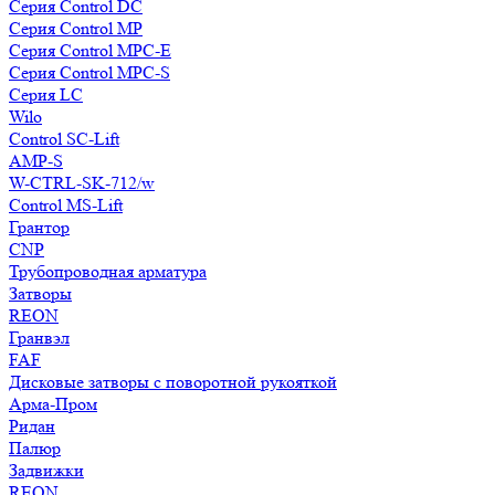
Серия Control DC
Серия Control MP
Серия Control MPC-E
Серия Control MPC-S
Серия LC
Wilo
Control SC-Lift
AMP-S
W-CTRL-SK-712/w
Control MS-Lift
Грантор
CNP
Трубопроводная арматура
Затворы
REON
Гранвэл
FAF
Дисковые затворы с поворотной рукояткой
Арма-Пром
Ридан
Палюр
Задвижки
REON