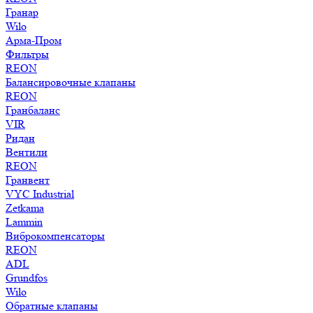
Гранар
Wilo
Арма-Пром
Фильтры
REON
Балансировочные клапаны
REON
Гранбаланс
VIR
Ридан
Вентили
REON
Гранвент
VYC Industrial
Zetkama
Lammin
Виброкомпенсаторы
REON
ADL
Grundfos
Wilo
Обратные клапаны