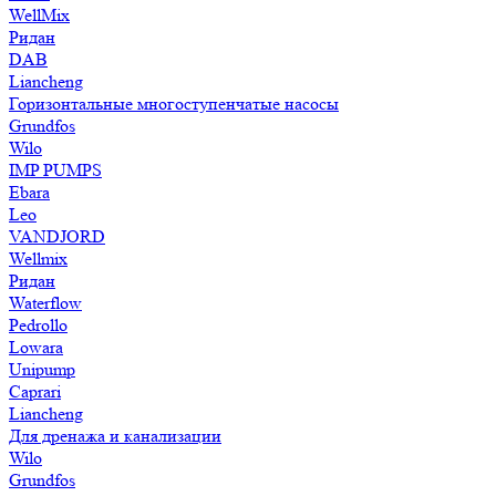
WellMix
Ридан
DAB
Liancheng
Горизонтальные многоступенчатые насосы
Grundfos
Wilo
IMP PUMPS
Ebara
Leo
VANDJORD
Wellmix
Ридан
Waterflow
Pedrollo
Lowara
Unipump
Caprari
Liancheng
Для дренажа и канализации
Wilo
Grundfos