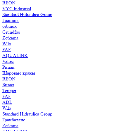
REON
VYC Industrial
Standard Hidraulica Group
Гранлок
orbinox
Grundfos
Zetkama
Wilo
FAF
AQUALINK
Valtec
Ридан
Шаровые краны
REON
Бивал
Temper
FAF
ADL
Wilo
Standard Hidraulica Group
Гранбаланс
Zetkama