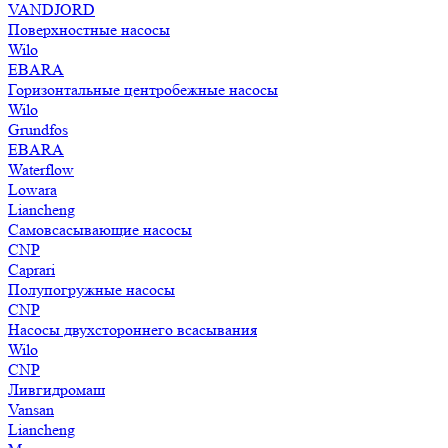
VANDJORD
Поверхностные насосы
Wilo
EBARA
Горизонтальные центробежные насосы
Wilo
Grundfos
EBARA
Waterflow
Lowara
Liancheng
Самовсасывающие насосы
CNP
Caprari
Полупогружные насосы
CNP
Насосы двухстороннего всасывания
Wilo
CNP
Ливгидромаш
Vansan
Liancheng