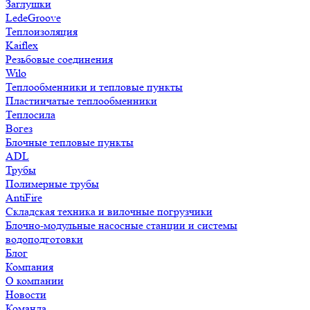
Заглушки
LedeGroove
Теплоизоляция
Kaiflex
Резьбовые соединения
Wilo
Теплообменники и тепловые пункты
Пластинчатые теплообменники
Теплосила
Вогез
Блочные тепловые пункты
ADL
Трубы
Полимерные трубы
AntiFire
Складская техника и вилочные погрузчики
Блочно-модульные насосные станции и системы
водоподготовки
Блог
Компания
О компании
Новости
Команда