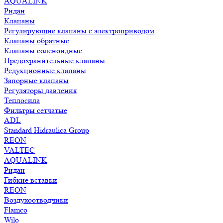
AQUALINK
Ридан
Клапаны
Регулирующие клапаны с электроприводом
Клапаны обратные
Клапаны соленоидные
Предохранительные клапаны
Редукционные клапаны
Запорные клапаны
Регуляторы давления
Теплосила
Фильтры сетчатые
ADL
Standard Hidraulica Group
REON
VALTEC
AQUALINK
Ридан
Гибкие вставки
REON
Воздухоотводчики
Flamco
Wilo