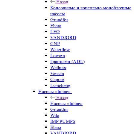
Назад
Консольные и консольно-моноблочные
насосы
Grundfos
Ebara
LEO
VANDJORD
CNP
Waterflow
Lowara
Гранпамп (ADL)
Wellmix
Vansan
Caprari
Liancheng
Насосы «Inline»
Назад
Насосы «Inline»
Grundfos
Wilo
IMP PUMPS
Ebara
VANDJORD