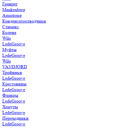
Гранрег
Mankenberg
Armstrong
Конденсатоотводчики
Стимакс
Колена
Wilo
LedeGroove
Муфты
LedeGroove
Wilo
VANDJORD
Тройники
LedeGroove
Крестовины
LedeGroove
Фланцы
LedeGroove
Хомуты
LedeGroove
Переходники
LedeGroove