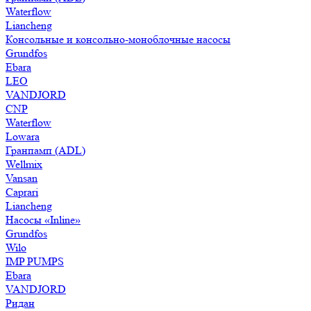
Waterflow
Liancheng
Консольные и консольно-моноблочные насосы
Grundfos
Ebara
LEO
VANDJORD
CNP
Waterflow
Lowara
Гранпамп (ADL)
Wellmix
Vansan
Caprari
Liancheng
Насосы «Inline»
Grundfos
Wilo
IMP PUMPS
Ebara
VANDJORD
Ридан