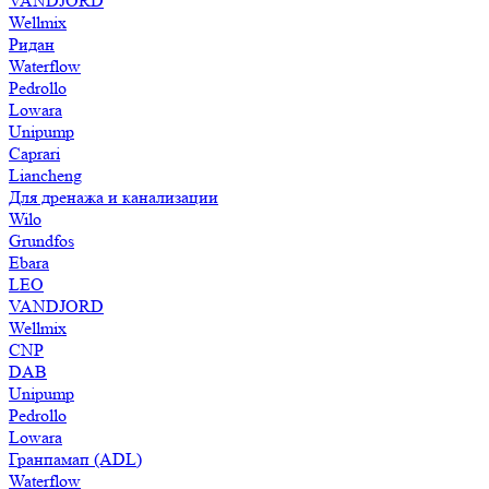
VANDJORD
Wellmix
Ридан
Waterflow
Pedrollo
Lowara
Unipump
Caprari
Liancheng
Для дренажа и канализации
Wilo
Grundfos
Ebara
LEO
VANDJORD
Wellmix
CNP
DAB
Unipump
Pedrollo
Lowara
Гранпамап (ADL)
Waterflow