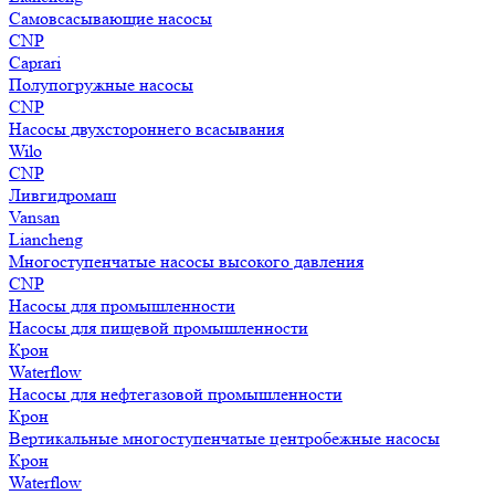
Самовсасывающие насосы
CNP
Caprari
Полупогружные насосы
CNP
Насосы двухстороннего всасывания
Wilo
CNP
Ливгидромаш
Vansan
Liancheng
Многоступенчатые насосы высокого давления
CNP
Насосы для промышленности
Насосы для пищевой промышленности
Крон
Waterflow
Насосы для нефтегазовой промышленности
Крон
Вертикальные многоступенчатые центробежные насосы
Крон
Waterflow