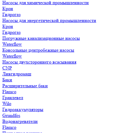
Насосы для химической промышленности
Крон
Гидрогаз
Насосы для энергетической промышленности
Крон
Гидрогаз
Погружные канализационные насосы
Waterflow
Консольные центробежные насосы
Waterflow
Насосы двухстороннего всасывания
CNP
Ливгидромаш
Баки
Расширительные баки
Flamco
Гранлевел
Wilo
Гидроаккумуляторы
Grundfos
Водонагреватели
Flamco