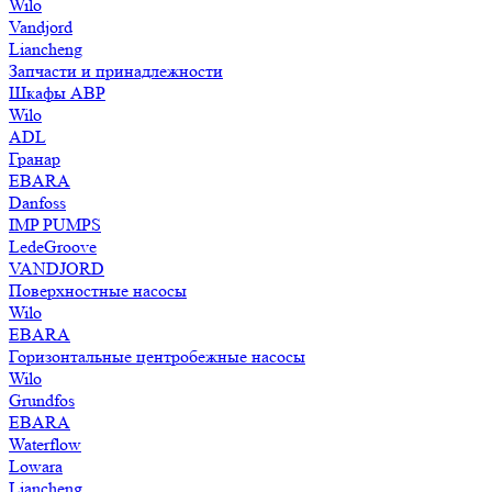
Wilo
Vandjord
Liancheng
Запчасти и принадлежности
Шкафы АВР
Wilo
ADL
Гранар
EBARA
Danfoss
IMP PUMPS
LedeGroove
VANDJORD
Поверхностные насосы
Wilo
EBARA
Горизонтальные центробежные насосы
Wilo
Grundfos
EBARA
Waterflow
Lowara
Liancheng