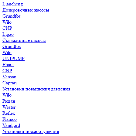
Liancheng
Дозировочные насосы
Grundfos
Wilo
CNP
Ligao
Скважинные насосы
Grundfos
Wilo
UNIPUMP
Ebara
CNP
Vansan
Caprari
Установки повышения давления
Wilo
Ридан
Wester
Reflex
Flamco
Vandjord
Установки пожаротушения