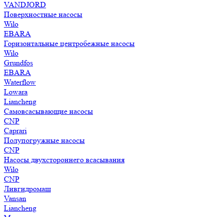
VANDJORD
Поверхностные насосы
Wilo
EBARA
Горизонтальные центробежные насосы
Wilo
Grundfos
EBARA
Waterflow
Lowara
Liancheng
Самовсасывающие насосы
CNP
Caprari
Полупогружные насосы
CNP
Насосы двухстороннего всасывания
Wilo
CNP
Ливгидромаш
Vansan
Liancheng