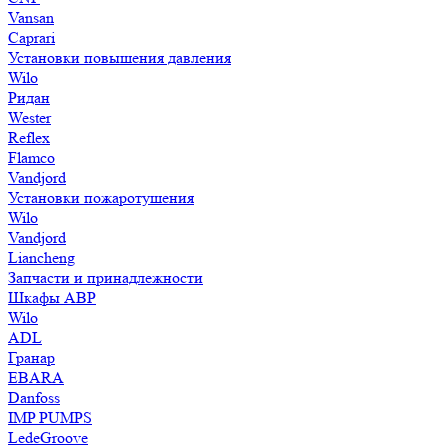
Vansan
Caprari
Установки повышения давления
Wilo
Ридан
Wester
Reflex
Flamco
Vandjord
Установки пожаротушения
Wilo
Vandjord
Liancheng
Запчасти и принадлежности
Шкафы АВР
Wilo
ADL
Гранар
EBARA
Danfoss
IMP PUMPS
LedeGroove