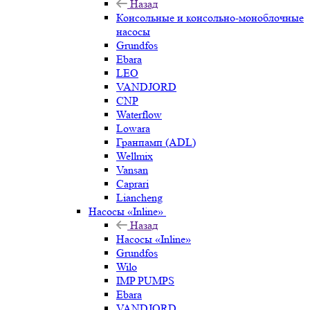
Назад
Консольные и консольно-моноблочные
насосы
Grundfos
Ebara
LEO
VANDJORD
CNP
Waterflow
Lowara
Гранпамп (ADL)
Wellmix
Vansan
Caprari
Liancheng
Насосы «Inline»
Назад
Насосы «Inline»
Grundfos
Wilo
IMP PUMPS
Ebara
VANDJORD