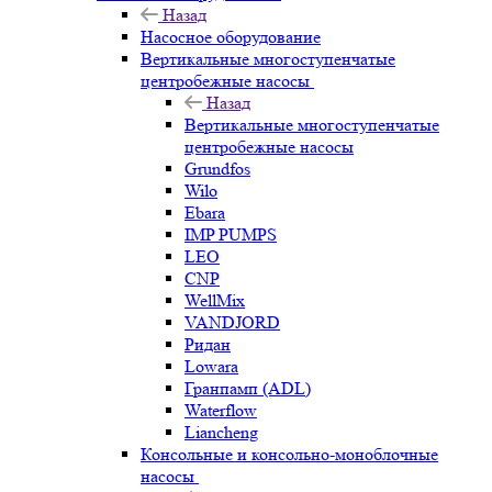
Назад
Насосное оборудование
Вертикальные многоступенчатые
центробежные насосы
Назад
Вертикальные многоступенчатые
центробежные насосы
Grundfos
Wilo
Ebara
IMP PUMPS
LEO
CNP
WellMix
VANDJORD
Ридан
Lowara
Гранпамп (ADL)
Waterflow
Liancheng
Консольные и консольно-моноблочные
насосы