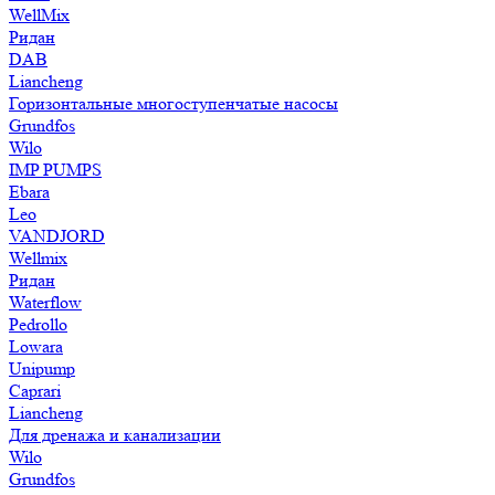
WellMix
Ридан
DAB
Liancheng
Горизонтальные многоступенчатые насосы
Grundfos
Wilo
IMP PUMPS
Ebara
Leo
VANDJORD
Wellmix
Ридан
Waterflow
Pedrollo
Lowara
Unipump
Caprari
Liancheng
Для дренажа и канализации
Wilo
Grundfos