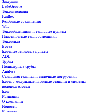
Заглушки
LedeGroove
Теплоизоляция
Kaiflex
Резьбовые соединения
Wilo
Теплообменники и тепловые пункты
Пластинчатые теплообменники
Теплосила
Вогез
Блочные тепловые пункты
ADL
Трубы
Полимерные трубы
AntiFire
Складская техника и вилочные погрузчики
Блочно-модульные насосные станции и системы
водоподготовки
Блог
Компания
О компании
Новости
Команда