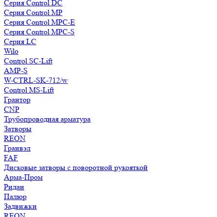
Серия Control DC
Серия Control MP
Серия Control MPC-E
Серия Control MPC-S
Серия LC
Wilo
Control SC-Lift
AMP-S
W-CTRL-SK-712/w
Control MS-Lift
Грантор
CNP
Трубопроводная арматура
Затворы
REON
Гранвэл
FAF
Дисковые затворы с поворотной рукояткой
Арма-Пром
Ридан
Палюр
Задвижки
REON