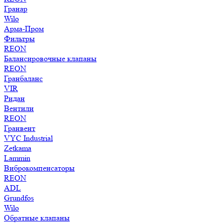
Гранар
Wilo
Арма-Пром
Фильтры
REON
Балансировочные клапаны
REON
Гранбаланс
VIR
Ридан
Вентили
REON
Гранвент
VYC Industrial
Zetkama
Lammin
Виброкомпенсаторы
REON
ADL
Grundfos
Wilo
Обратные клапаны