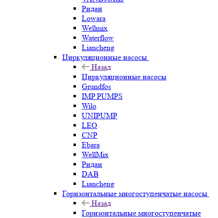
Ридан
Lowara
Wellmix
Waterflow
Liancheng
Циркуляционные насосы
Назад
Циркуляционные насосы
Grundfos
IMP PUMPS
Wilo
UNIPUMP
LEO
CNP
Ebara
WellMix
Ридан
DAB
Liancheng
Горизонтальные многоступенчатые насосы
Назад
Горизонтальные многоступенчатые