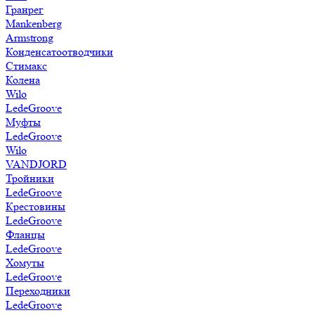
Гранрег
Mankenberg
Armstrong
Конденсатоотводчики
Стимакс
Колена
Wilo
LedeGroove
Муфты
LedeGroove
Wilo
VANDJORD
Тройники
LedeGroove
Крестовины
LedeGroove
Фланцы
LedeGroove
Хомуты
LedeGroove
Переходники
LedeGroove