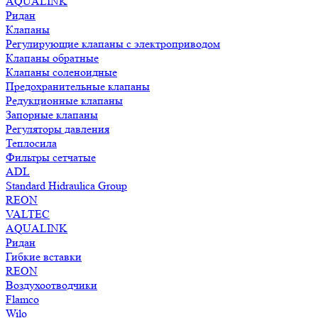
AQUALINK
Ридан
Клапаны
Регулирующие клапаны с электроприводом
Клапаны обратные
Клапаны соленоидные
Предохранительные клапаны
Редукционные клапаны
Запорные клапаны
Регуляторы давления
Теплосила
Фильтры сетчатые
ADL
Standard Hidraulica Group
REON
VALTEC
AQUALINK
Ридан
Гибкие вставки
REON
Воздухоотводчики
Flamco
Wilo