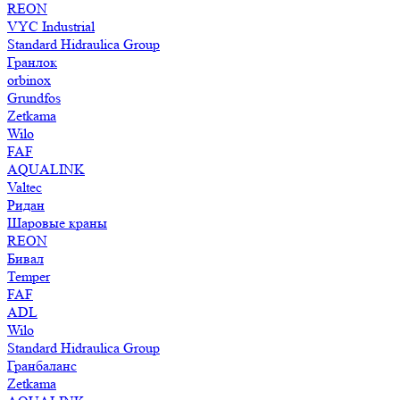
REON
VYC Industrial
Standard Hidraulica Group
Гранлок
orbinox
Grundfos
Zetkama
Wilo
FAF
AQUALINK
Valtec
Ридан
Шаровые краны
REON
Бивал
Temper
FAF
ADL
Wilo
Standard Hidraulica Group
Гранбаланс
Zetkama