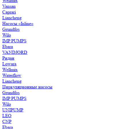
Wellmix
Vansan
Caprari
Liancheng
Насосы «Inline»
Grundfos
Wilo
IMP PUMPS
Ebara
VANDJORD
Ридан
Lowara
Wellmix
Waterflow
Liancheng
Циркуляционные насосы
Grundfos
IMP PUMPS
Wilo
UNIPUMP
LEO
CNP
Ebara