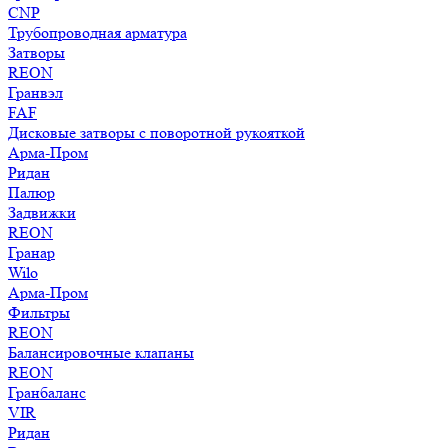
CNP
Трубопроводная арматура
Затворы
REON
Гранвэл
FAF
Дисковые затворы с поворотной рукояткой
Арма-Пром
Ридан
Палюр
Задвижки
REON
Гранар
Wilo
Арма-Пром
Фильтры
REON
Балансировочные клапаны
REON
Гранбаланс
VIR
Ридан