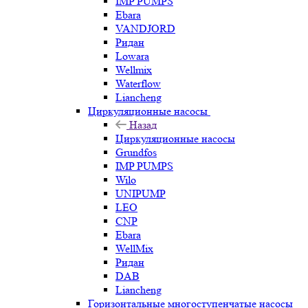
IMP PUMPS
Ebara
VANDJORD
Ридан
Lowara
Wellmix
Waterflow
Liancheng
Циркуляционные насосы
Назад
Циркуляционные насосы
Grundfos
IMP PUMPS
Wilo
UNIPUMP
LEO
CNP
Ebara
WellMix
Ридан
DAB
Liancheng
Горизонтальные многоступенчатые насосы