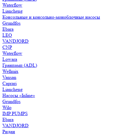
Waterflow
Liancheng
Консольные и консольно-моноблочные насосы
Grundfos
Ebara
LEO
VANDJORD
CNP
Waterflow
Lowara
Гранпамп (ADL)
Wellmix
Vansan
Caprari
Liancheng
Насосы «Inline»
Grundfos
Wilo
IMP PUMPS
Ebara
VANDJORD
Ридан