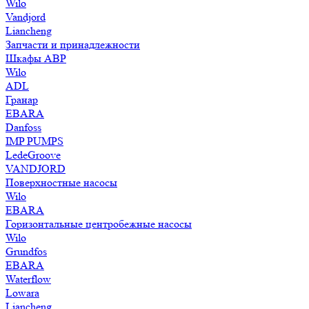
Wilo
Vandjord
Liancheng
Запчасти и принадлежности
Шкафы АВР
Wilo
ADL
Гранар
EBARA
Danfoss
IMP PUMPS
LedeGroove
VANDJORD
Поверхностные насосы
Wilo
EBARA
Горизонтальные центробежные насосы
Wilo
Grundfos
EBARA
Waterflow
Lowara
Liancheng