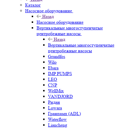
Каталог
Насосное оборудование
Назад
Насосное оборудование
Вертикальные многоступенчатые
центробежные насосы
Назад
Вертикальные многоступенчатые
центробежные насосы
Grundfos
Wilo
Ebara
IMP PUMPS
LEO
CNP
WellMix
VANDJORD
Ридан
Lowara
Гранпамп (ADL)
Waterflow
Liancheng