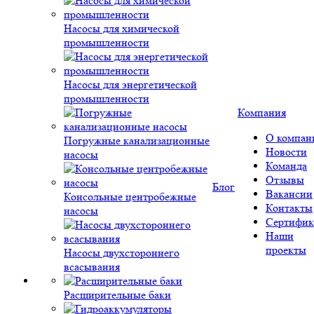
Насосы для химической
промышленности
Насосы для энергетической
промышленности
Компания
О компан
Погружные канализационные
Новости
насосы
Команда
Отзывы
Блог
Вакансии
Консольные центробежные
Контакты
насосы
Сертифик
Наши
проекты
Насосы двухстороннего
всасывания
Расширительные баки