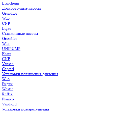
Liancheng
Дозировочные насосы
Grundfos
Wilo
CNP
Ligao
Скважинные насосы
Grundfos
Wilo
UNIPUMP
Ebara
CNP
Vansan
Caprari
Установки повышения давления
Wilo
Ридан
Wester
Reflex
Flamco
Vandjord
Установки пожаротушения