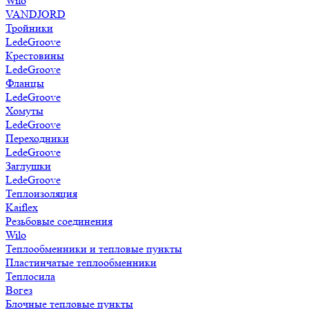
Wilo
VANDJORD
Тройники
LedeGroove
Крестовины
LedeGroove
Фланцы
LedeGroove
Хомуты
LedeGroove
Переходники
LedeGroove
Заглушки
LedeGroove
Теплоизоляция
Kaiflex
Резьбовые соединения
Wilo
Теплообменники и тепловые пункты
Пластинчатые теплообменники
Теплосила
Вогез
Блочные тепловые пункты