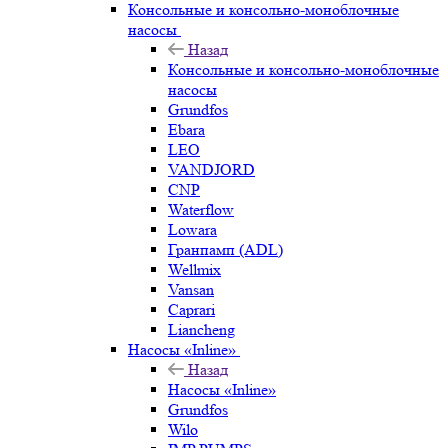
Консольные и консольно-моноблочные
насосы
Назад
Консольные и консольно-моноблочные
насосы
Grundfos
Ebara
LEO
VANDJORD
CNP
Waterflow
Lowara
Гранпамп (ADL)
Wellmix
Vansan
Caprari
Liancheng
Насосы «Inline»
Назад
Насосы «Inline»
Grundfos
Wilo