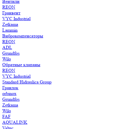
Вентили
REON
Гранвент
VYC Industrial
Zetkama
Lammin
Виброкомпенсаторы
REON
ADL
Grundfos
Wilo
Обратные клапаны
REON
VYC Industrial
Standard Hidraulica Group
Гранлок
orbinox
Grundfos
Zetkama
Wilo
FAF
AQUALINK
Valtec