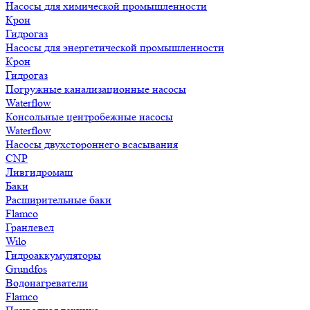
Насосы для химической промышленности
Крон
Гидрогаз
Насосы для энергетической промышленности
Крон
Гидрогаз
Погружные канализационные насосы
Waterflow
Консольные центробежные насосы
Waterflow
Насосы двухстороннего всасывания
CNP
Ливгидромаш
Баки
Расширительные баки
Flamco
Гранлевел
Wilo
Гидроаккумуляторы
Grundfos
Водонагреватели
Flamco