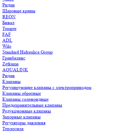
Ридан
Шаровые краны
REON
Бивал
Temper
FAF
ADL
Wilo
Standard Hidraulica Group
Гранбаланс
Zetkama
AQUALINK
Ридан
Клапаны
Регулирующие клапаны с электроприводом
Клапаны обратные
Клапаны соленоидные
Предохранительные клапаны
Редукционные клапаны
Запорные клапаны
Регуляторы давления
Теплосила