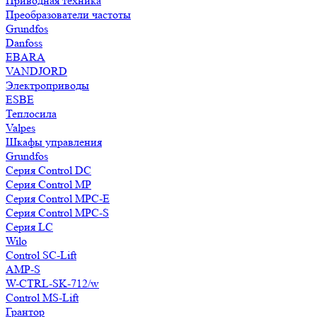
Приводная техника
Преобразователи частоты
Grundfos
Danfoss
EBARA
VANDJORD
Электроприводы
ESBE
Теплосила
Valpes
Шкафы управления
Grundfos
Серия Control DC
Серия Control MP
Серия Control MPC-E
Серия Control MPC-S
Серия LC
Wilo
Control SC-Lift
AMP-S
W-CTRL-SK-712/w
Control MS-Lift
Грантор