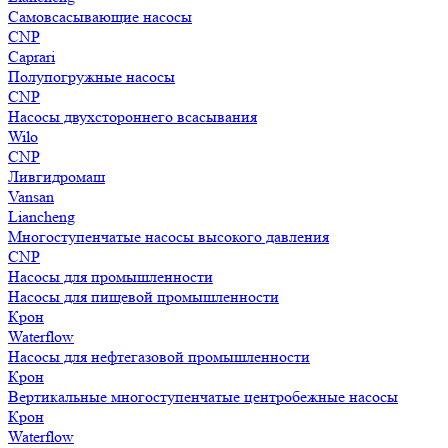
Самовсасывающие насосы
CNP
Caprari
Полупогружные насосы
CNP
Насосы двухстороннего всасывания
Wilo
CNP
Ливгидромаш
Vansan
Liancheng
Многоступенчатые насосы высокого давления
CNP
Насосы для промышленности
Насосы для пищевой промышленности
Крон
Waterflow
Насосы для нефтегазовой промышленности
Крон
Вертикальные многоступенчатые центробежные насосы
Крон
Waterflow