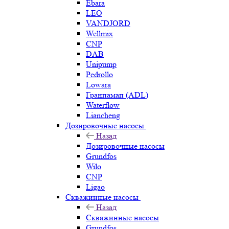
Ebara
LEO
VANDJORD
Wellmix
CNP
DAB
Unipump
Pedrollo
Lowara
Гранпамап (ADL)
Waterflow
Liancheng
Дозировочные насосы
Назад
Дозировочные насосы
Grundfos
Wilo
CNP
Ligao
Скважинные насосы
Назад
Скважинные насосы
Grundfos