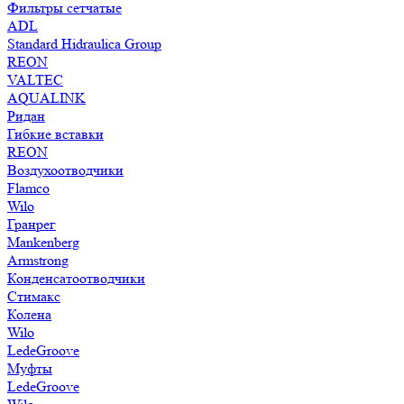
Фильтры сетчатые
ADL
Standard Hidraulica Group
REON
VALTEC
AQUALINK
Ридан
Гибкие вставки
REON
Воздухоотводчики
Flamco
Wilo
Гранрег
Mankenberg
Armstrong
Конденсатоотводчики
Стимакс
Колена
Wilo
LedeGroove
Муфты
LedeGroove