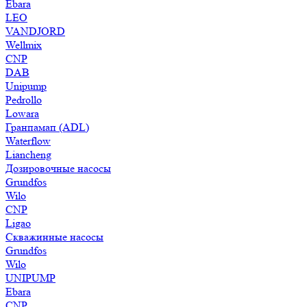
Ebara
LEO
VANDJORD
Wellmix
CNP
DAB
Unipump
Pedrollo
Lowara
Гранпамап (ADL)
Waterflow
Liancheng
Дозировочные насосы
Grundfos
Wilo
CNP
Ligao
Скважинные насосы
Grundfos
Wilo
UNIPUMP
Ebara
CNP