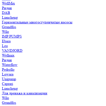
WellMix
Ридан
DAB
Liancheng
Горизонтальные многоступенчатые насосы
Grundfos
Wilo
IMP PUMPS
Ebara
Leo
VANDJORD
Wellmix
Ридан
Waterflow
Pedrollo
Lowara
Unipump
Caprari
Liancheng
Для дренажа и канализации
Wilo
Grundfos