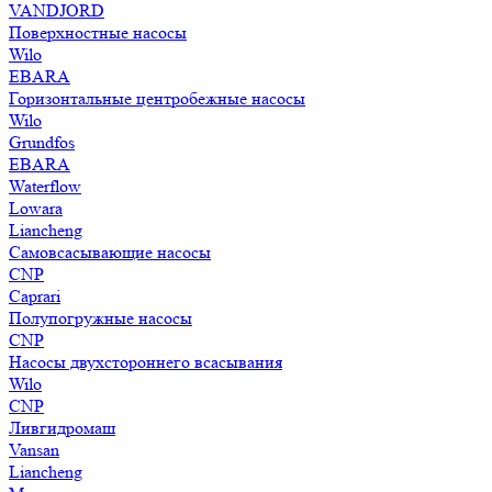
VANDJORD
Поверхностные насосы
Wilo
EBARA
Горизонтальные центробежные насосы
Wilo
Grundfos
EBARA
Waterflow
Lowara
Liancheng
Самовсасывающие насосы
CNP
Caprari
Полупогружные насосы
CNP
Насосы двухстороннего всасывания
Wilo
CNP
Ливгидромаш
Vansan
Liancheng