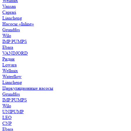
Wellmix
Vansan
Caprari
Liancheng
Насосы «Inline»
Grundfos
Wilo
IMP PUMPS
Ebara
VANDJORD
Ридан
Lowara
Wellmix
Waterflow
Liancheng
Циркуляционные насосы
Grundfos
IMP PUMPS
Wilo
UNIPUMP
LEO
CNP
Ebara