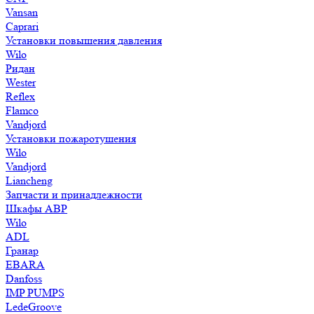
Vansan
Caprari
Установки повышения давления
Wilo
Ридан
Wester
Reflex
Flamco
Vandjord
Установки пожаротушения
Wilo
Vandjord
Liancheng
Запчасти и принадлежности
Шкафы АВР
Wilo
ADL
Гранар
EBARA
Danfoss
IMP PUMPS
LedeGroove