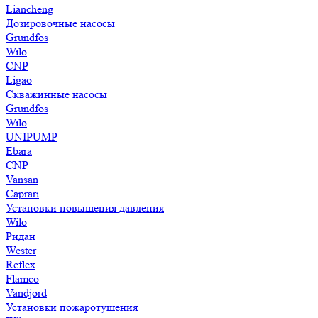
Liancheng
Дозировочные насосы
Grundfos
Wilo
CNP
Ligao
Скважинные насосы
Grundfos
Wilo
UNIPUMP
Ebara
CNP
Vansan
Caprari
Установки повышения давления
Wilo
Ридан
Wester
Reflex
Flamco
Vandjord
Установки пожаротушения