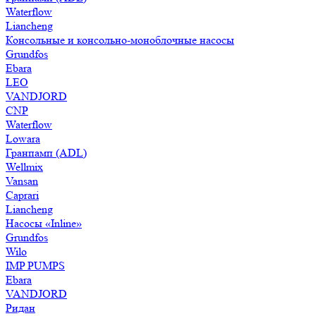
Waterflow
Liancheng
Консольные и консольно-моноблочные насосы
Grundfos
Ebara
LEO
VANDJORD
CNP
Waterflow
Lowara
Гранпамп (ADL)
Wellmix
Vansan
Caprari
Liancheng
Насосы «Inline»
Grundfos
Wilo
IMP PUMPS
Ebara
VANDJORD
Ридан