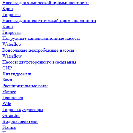
Насосы для химической промышленности
Крон
Гидрогаз
Насосы для энергетической промышленности
Крон
Гидрогаз
Погружные канализационные насосы
Waterflow
Консольные центробежные насосы
Waterflow
Насосы двухстороннего всасывания
CNP
Ливгидромаш
Баки
Расширительные баки
Flamco
Гранлевел
Wilo
Гидроаккумуляторы
Grundfos
Водонагреватели
Flamco