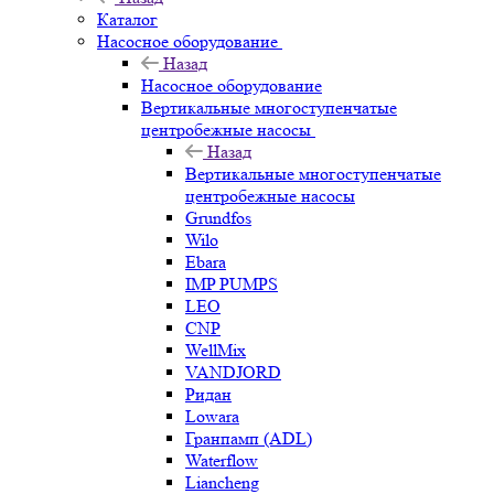
Каталог
Насосное оборудование
Назад
Насосное оборудование
Вертикальные многоступенчатые
центробежные насосы
Назад
Вертикальные многоступенчатые
центробежные насосы
Grundfos
Wilo
Ebara
IMP PUMPS
LEO
CNP
WellMix
VANDJORD
Ридан
Lowara
Гранпамп (ADL)
Waterflow
Liancheng