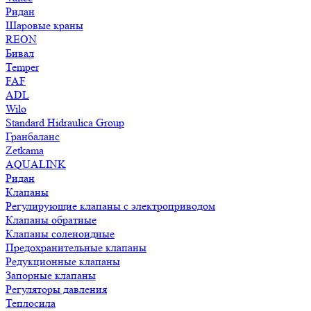
Ридан
Шаровые краны
REON
Бивал
Temper
FAF
ADL
Wilo
Standard Hidraulica Group
Гранбаланс
Zetkama
AQUALINK
Ридан
Клапаны
Регулирующие клапаны с электроприводом
Клапаны обратные
Клапаны соленоидные
Предохранительные клапаны
Редукционные клапаны
Запорные клапаны
Регуляторы давления
Теплосила