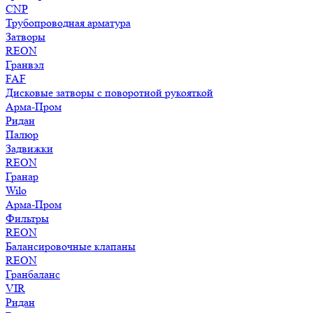
CNP
Трубопроводная арматура
Затворы
REON
Гранвэл
FAF
Дисковые затворы с поворотной рукояткой
Арма-Пром
Ридан
Палюр
Задвижки
REON
Гранар
Wilo
Арма-Пром
Фильтры
REON
Балансировочные клапаны
REON
Гранбаланс
VIR
Ридан