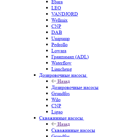
Ebara
LEO
VANDJORD
Wellmix
CNP
DAB
Unipump
Pedrollo
Lowara
Гранпамап (ADL)
Waterflow
Liancheng
Дозировочные насосы
Назад
Дозировочные насосы
Grundfos
Wilo
CNP
Ligao
Скважинные насосы
Назад
Скважинные насосы
Grundfos