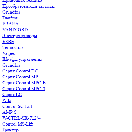
Приводная техника
Преобразователи частоты
Grundfos
Danfoss
EBARA
VANDJORD
Электроприводы
ESBE
Теплосила
Valpes
Шкафы управления
Grundfos
Серия Control DC
Серия Control MP
Серия Control MPC-E
Серия Control MPC-S
Серия LC
Wilo
Control SC-Lift
AMP-S
W-CTRL-SK-712/w
Control MS-Lift
Грантор