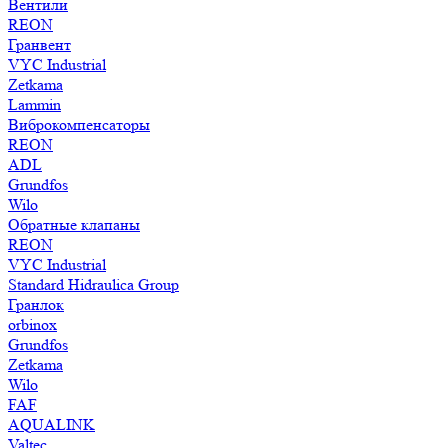
Вентили
REON
Гранвент
VYC Industrial
Zetkama
Lammin
Виброкомпенсаторы
REON
ADL
Grundfos
Wilo
Обратные клапаны
REON
VYC Industrial
Standard Hidraulica Group
Гранлок
orbinox
Grundfos
Zetkama
Wilo
FAF
AQUALINK
Valtec