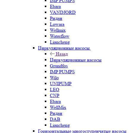
IMP PUMPS
Ebara
VANDJORD
Ридан
Lowara
Wellmix
Waterflow
Liancheng
Циркуляционные насосы
Назад
Циркуляционные насосы
Grundfos
IMP PUMPS
Wilo
UNIPUMP
LEO
CNP
Ebara
WellMix
Ридан
DAB
Liancheng
Горизонтальные многоступенчатые насосы