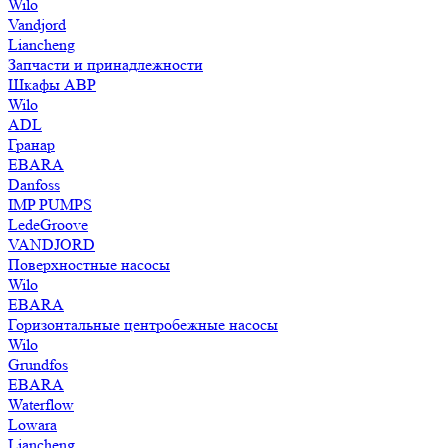
Wilo
Vandjord
Liancheng
Запчасти и принадлежности
Шкафы АВР
Wilo
ADL
Гранар
EBARA
Danfoss
IMP PUMPS
LedeGroove
VANDJORD
Поверхностные насосы
Wilo
EBARA
Горизонтальные центробежные насосы
Wilo
Grundfos
EBARA
Waterflow
Lowara
Liancheng