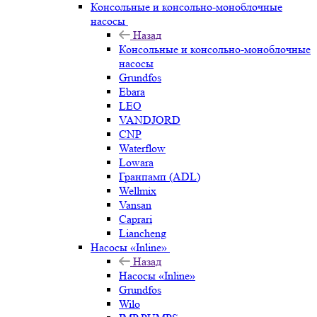
Консольные и консольно-моноблочные
насосы
Назад
Консольные и консольно-моноблочные
насосы
Grundfos
Ebara
LEO
VANDJORD
CNP
Waterflow
Lowara
Гранпамп (ADL)
Wellmix
Vansan
Caprari
Liancheng
Насосы «Inline»
Назад
Насосы «Inline»
Grundfos
Wilo