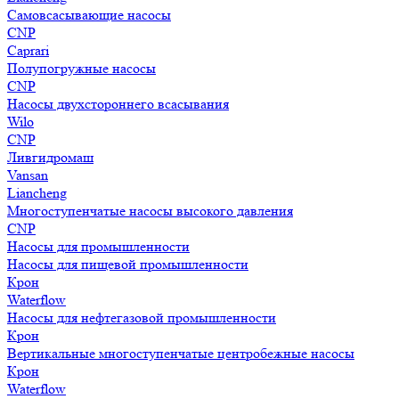
Самовсасывающие насосы
CNP
Caprari
Полупогружные насосы
CNP
Насосы двухстороннего всасывания
Wilo
CNP
Ливгидромаш
Vansan
Liancheng
Многоступенчатые насосы высокого давления
CNP
Насосы для промышленности
Насосы для пищевой промышленности
Крон
Waterflow
Насосы для нефтегазовой промышленности
Крон
Вертикальные многоступенчатые центробежные насосы
Крон
Waterflow