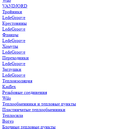
Wilo
VANDJORD
Тройники
LedeGroove
Крестовины
LedeGroove
Фланцы
LedeGroove
Хомуты
LedeGroove
Переходники
LedeGroove
Заглушки
LedeGroove
Теплоизоляция
Kaiflex
Резьбовые соединения
Wilo
Теплообменники и тепловые пункты
Пластинчатые теплообменники
Теплосила
Вогез
Блочные тепловые пункты