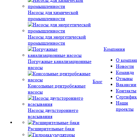
Насосы для химической
промышленности
Насосы для энергетической
промышленности
Компания
О компан
Погружные канализационные
Новости
насосы
Команда
Отзывы
Блог
Вакансии
Консольные центробежные
Контакты
насосы
Сертифик
Наши
проекты
Насосы двухстороннего
всасывания
Расширительные баки