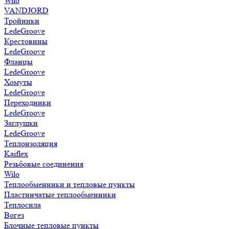
Wilo
VANDJORD
Тройники
LedeGroove
Крестовины
LedeGroove
Фланцы
LedeGroove
Хомуты
LedeGroove
Переходники
LedeGroove
Заглушки
LedeGroove
Теплоизоляция
Kaiflex
Резьбовые соединения
Wilo
Теплообменники и тепловые пункты
Пластинчатые теплообменники
Теплосила
Вогез
Блочные тепловые пункты