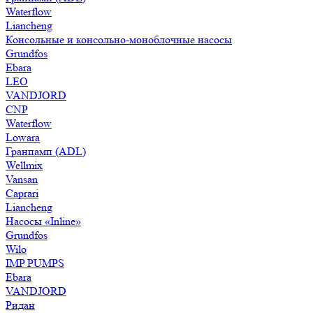
Waterflow
Liancheng
Консольные и консольно-моноблочные насосы
Grundfos
Ebara
LEO
VANDJORD
CNP
Waterflow
Lowara
Гранпамп (ADL)
Wellmix
Vansan
Caprari
Liancheng
Насосы «Inline»
Grundfos
Wilo
IMP PUMPS
Ebara
VANDJORD
Ридан