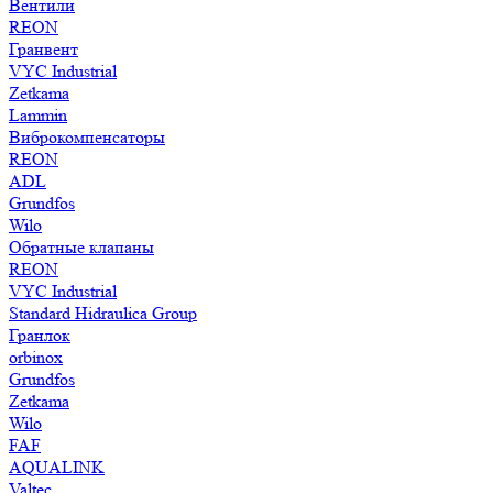
Вентили
REON
Гранвент
VYC Industrial
Zetkama
Lammin
Виброкомпенсаторы
REON
ADL
Grundfos
Wilo
Обратные клапаны
REON
VYC Industrial
Standard Hidraulica Group
Гранлок
orbinox
Grundfos
Zetkama
Wilo
FAF
AQUALINK
Valtec