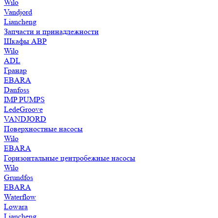
Wilo
Vandjord
Liancheng
Запчасти и принадлежности
Шкафы АВР
Wilo
ADL
Гранар
EBARA
Danfoss
IMP PUMPS
LedeGroove
VANDJORD
Поверхностные насосы
Wilo
EBARA
Горизонтальные центробежные насосы
Wilo
Grundfos
EBARA
Waterflow
Lowara
Liancheng