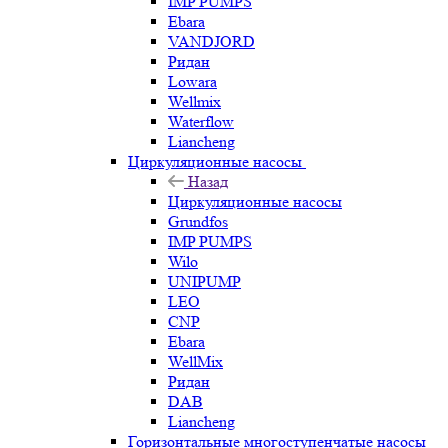
IMP PUMPS
Ebara
VANDJORD
Ридан
Lowara
Wellmix
Waterflow
Liancheng
Циркуляционные насосы
Назад
Циркуляционные насосы
Grundfos
IMP PUMPS
Wilo
UNIPUMP
LEO
CNP
Ebara
WellMix
Ридан
DAB
Liancheng
Горизонтальные многоступенчатые насосы