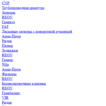
CNP
Трубопроводная арматура
Затворы
REON
Гранвэл
FAF
Дисковые затворы с поворотной рукояткой
Арма-Пром
Ридан
Палюр
Задвижки
REON
Гранар
Wilo
Арма-Пром
Фильтры
REON
Балансировочные клапаны
REON
Гранбаланс
VIR
Ридан