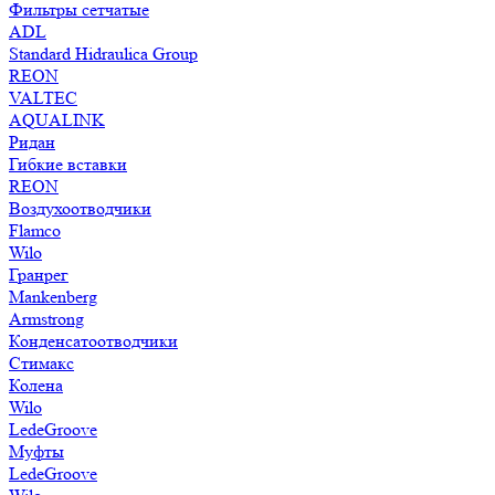
Фильтры сетчатые
ADL
Standard Hidraulica Group
REON
VALTEC
AQUALINK
Ридан
Гибкие вставки
REON
Воздухоотводчики
Flamco
Wilo
Гранрег
Mankenberg
Armstrong
Конденсатоотводчики
Стимакс
Колена
Wilo
LedeGroove
Муфты
LedeGroove