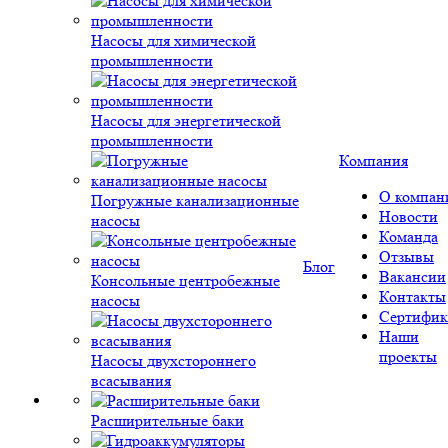
Насосы для химической
промышленности
Насосы для энергетической
промышленности
Компания
О компан
Погружные канализационные
Новости
насосы
Команда
Отзывы
Блог
Вакансии
Консольные центробежные
Контакты
насосы
Сертифик
Наши
проекты
Насосы двухстороннего
всасывания
Расширительные баки