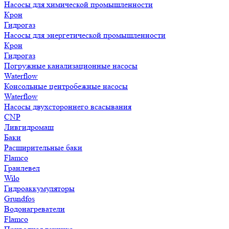
Насосы для химической промышленности
Крон
Гидрогаз
Насосы для энергетической промышленности
Крон
Гидрогаз
Погружные канализационные насосы
Waterflow
Консольные центробежные насосы
Waterflow
Насосы двухстороннего всасывания
CNP
Ливгидромаш
Баки
Расширительные баки
Flamco
Гранлевел
Wilo
Гидроаккумуляторы
Grundfos
Водонагреватели
Flamco