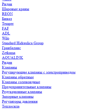
Ридан
Шаровые краны
REON
Бивал
Temper
FAF
ADL
Wilo
Standard Hidraulica Group
Гранбаланс
Zetkama
AQUALINK
Ридан
Клапаны
Регулирующие клапаны с электроприводом
Клапаны обратные
Клапаны соленоидные
Предохранительные клапаны
Редукционные клапаны
Запорные клапаны
Регуляторы давления
Теплосила