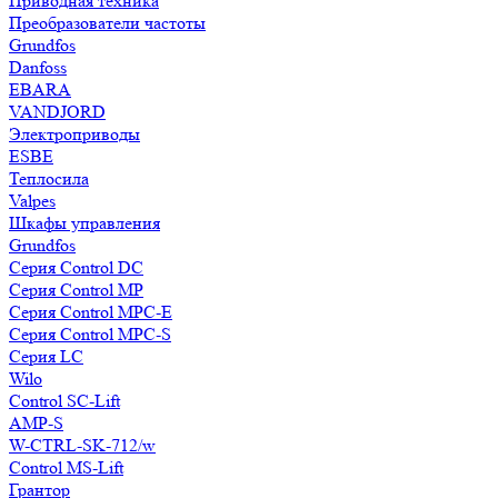
Приводная техника
Преобразователи частоты
Grundfos
Danfoss
EBARA
VANDJORD
Электроприводы
ESBE
Теплосила
Valpes
Шкафы управления
Grundfos
Серия Control DC
Серия Control MP
Серия Control MPC-E
Серия Control MPC-S
Серия LC
Wilo
Control SC-Lift
AMP-S
W-CTRL-SK-712/w
Control MS-Lift
Грантор