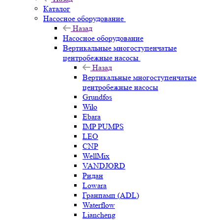
Каталог
Насосное оборудование
Назад
Насосное оборудование
Вертикальные многоступенчатые
центробежные насосы
Назад
Вертикальные многоступенчатые
центробежные насосы
Grundfos
Wilo
Ebara
IMP PUMPS
LEO
CNP
WellMix
VANDJORD
Ридан
Lowara
Гранпамп (ADL)
Waterflow
Liancheng