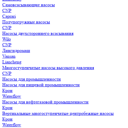
Самовсасывающие насосы
CNP
Caprari
Полупогружные насосы
CNP
Насосы двухстороннего всасывания
Wilo
CNP
Ливгидромаш
Vansan
Liancheng
Многоступенчатые насосы высокого давления
CNP
Насосы для промышленности
Насосы для пищевой промышленности
Крон
Waterflow
Насосы для нефтегазовой промышленности
Крон
Вертикальные многоступенчатые центробежные насосы
Крон
Waterflow