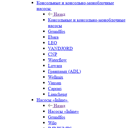
Консольные и консольно-моноблочные
насосы
Назад
Консольные и консольно-моноблочные
насосы
Grundfos
Ebara
LEO
VANDJORD
CNP
Waterflow
Lowara
Гранпамп (ADL)
Wellmix
Vansan
Caprari
Liancheng
Насосы «Inline»
Назад
Насосы «Inline»
Grundfos
Wilo