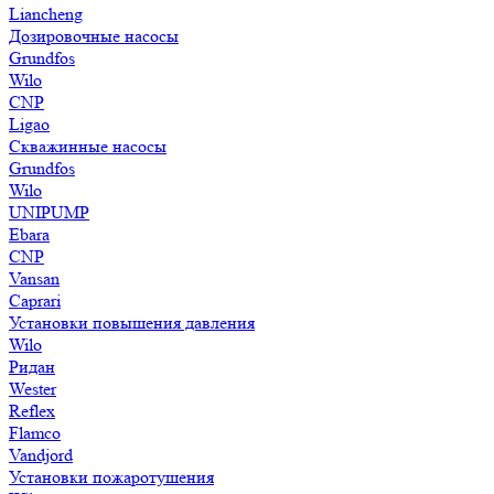
Liancheng
Дозировочные насосы
Grundfos
Wilo
CNP
Ligao
Скважинные насосы
Grundfos
Wilo
UNIPUMP
Ebara
CNP
Vansan
Caprari
Установки повышения давления
Wilo
Ридан
Wester
Reflex
Flamco
Vandjord
Установки пожаротушения