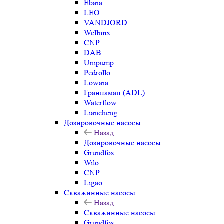
Ebara
LEO
VANDJORD
Wellmix
CNP
DAB
Unipump
Pedrollo
Lowara
Гранпамап (ADL)
Waterflow
Liancheng
Дозировочные насосы
Назад
Дозировочные насосы
Grundfos
Wilo
CNP
Ligao
Скважинные насосы
Назад
Скважинные насосы
Grundfos