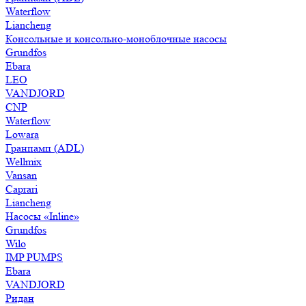
Waterflow
Liancheng
Консольные и консольно-моноблочные насосы
Grundfos
Ebara
LEO
VANDJORD
CNP
Waterflow
Lowara
Гранпамп (ADL)
Wellmix
Vansan
Caprari
Liancheng
Насосы «Inline»
Grundfos
Wilo
IMP PUMPS
Ebara
VANDJORD
Ридан