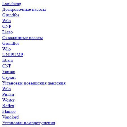
Liancheng
Дозировочные насосы
Grundfos
Wilo
CNP
Ligao
Скважинные насосы
Grundfos
Wilo
UNIPUMP
Ebara
CNP
Vansan
Caprari
Установки повышения давления
Wilo
Ридан
Wester
Reflex
Flamco
Vandjord
Установки пожаротушения