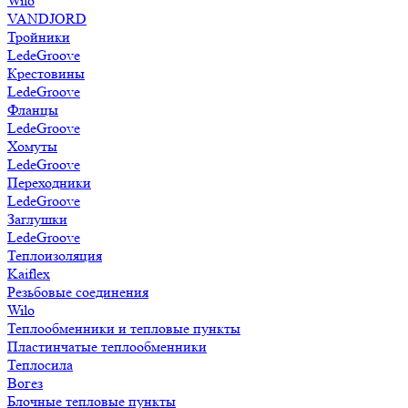
Wilo
VANDJORD
Тройники
LedeGroove
Крестовины
LedeGroove
Фланцы
LedeGroove
Хомуты
LedeGroove
Переходники
LedeGroove
Заглушки
LedeGroove
Теплоизоляция
Kaiflex
Резьбовые соединения
Wilo
Теплообменники и тепловые пункты
Пластинчатые теплообменники
Теплосила
Вогез
Блочные тепловые пункты