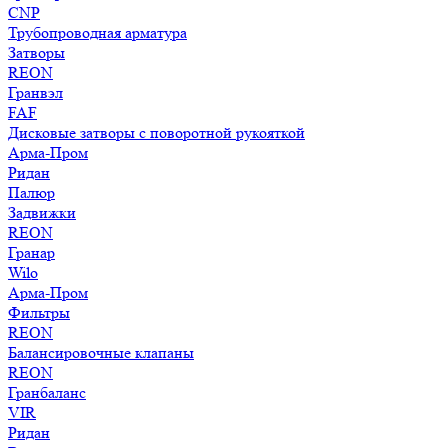
CNP
Трубопроводная арматура
Затворы
REON
Гранвэл
FAF
Дисковые затворы с поворотной рукояткой
Арма-Пром
Ридан
Палюр
Задвижки
REON
Гранар
Wilo
Арма-Пром
Фильтры
REON
Балансировочные клапаны
REON
Гранбаланс
VIR
Ридан