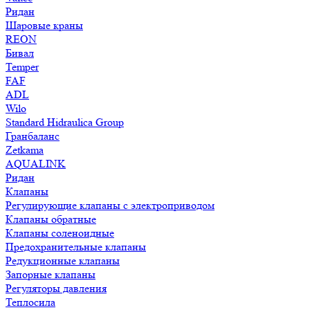
Ридан
Шаровые краны
REON
Бивал
Temper
FAF
ADL
Wilo
Standard Hidraulica Group
Гранбаланс
Zetkama
AQUALINK
Ридан
Клапаны
Регулирующие клапаны с электроприводом
Клапаны обратные
Клапаны соленоидные
Предохранительные клапаны
Редукционные клапаны
Запорные клапаны
Регуляторы давления
Теплосила