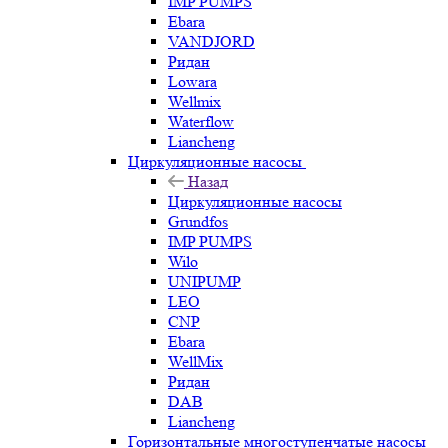
IMP PUMPS
Ebara
VANDJORD
Ридан
Lowara
Wellmix
Waterflow
Liancheng
Циркуляционные насосы
Назад
Циркуляционные насосы
Grundfos
IMP PUMPS
Wilo
UNIPUMP
LEO
CNP
Ebara
WellMix
Ридан
DAB
Liancheng
Горизонтальные многоступенчатые насосы