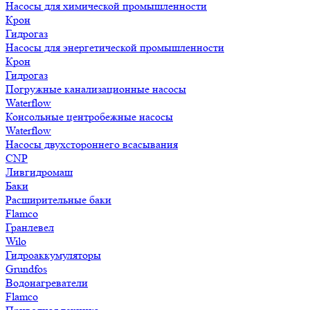
Насосы для химической промышленности
Крон
Гидрогаз
Насосы для энергетической промышленности
Крон
Гидрогаз
Погружные канализационные насосы
Waterflow
Консольные центробежные насосы
Waterflow
Насосы двухстороннего всасывания
CNP
Ливгидромаш
Баки
Расширительные баки
Flamco
Гранлевел
Wilo
Гидроаккумуляторы
Grundfos
Водонагреватели
Flamco