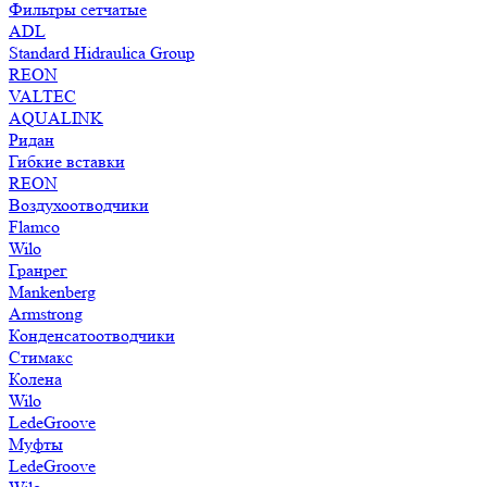
Фильтры сетчатые
ADL
Standard Hidraulica Group
REON
VALTEC
AQUALINK
Ридан
Гибкие вставки
REON
Воздухоотводчики
Flamco
Wilo
Гранрег
Mankenberg
Armstrong
Конденсатоотводчики
Стимакс
Колена
Wilo
LedeGroove
Муфты
LedeGroove