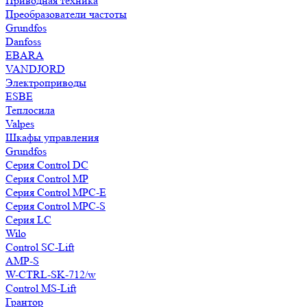
Приводная техника
Преобразователи частоты
Grundfos
Danfoss
EBARA
VANDJORD
Электроприводы
ESBE
Теплосила
Valpes
Шкафы управления
Grundfos
Серия Control DC
Серия Control MP
Серия Control MPC-E
Серия Control MPC-S
Серия LC
Wilo
Control SC-Lift
AMP-S
W-CTRL-SK-712/w
Control MS-Lift
Грантор