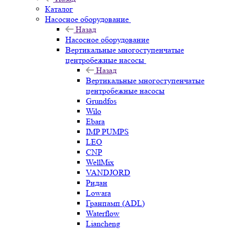
Каталог
Насосное оборудование
Назад
Насосное оборудование
Вертикальные многоступенчатые
центробежные насосы
Назад
Вертикальные многоступенчатые
центробежные насосы
Grundfos
Wilo
Ebara
IMP PUMPS
LEO
CNP
WellMix
VANDJORD
Ридан
Lowara
Гранпамп (ADL)
Waterflow
Liancheng