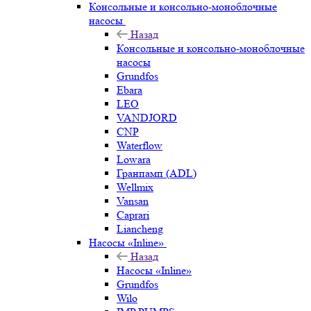
Консольные и консольно-моноблочные
насосы
Назад
Консольные и консольно-моноблочные
насосы
Grundfos
Ebara
LEO
VANDJORD
CNP
Waterflow
Lowara
Гранпамп (ADL)
Wellmix
Vansan
Caprari
Liancheng
Насосы «Inline»
Назад
Насосы «Inline»
Grundfos
Wilo