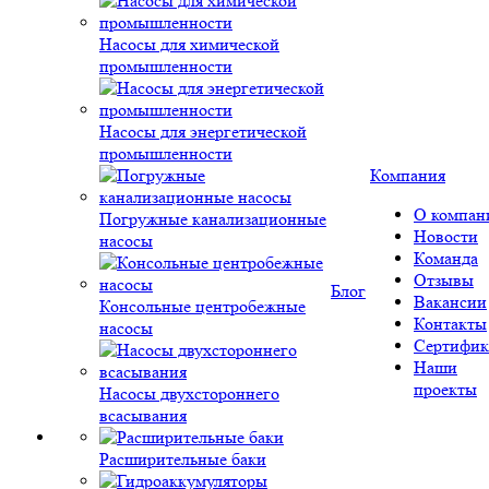
Насосы для химической
промышленности
Насосы для энергетической
промышленности
Компания
О компан
Погружные канализационные
Новости
насосы
Команда
Отзывы
Блог
Вакансии
Консольные центробежные
Контакты
насосы
Сертифик
Наши
проекты
Насосы двухстороннего
всасывания
Расширительные баки