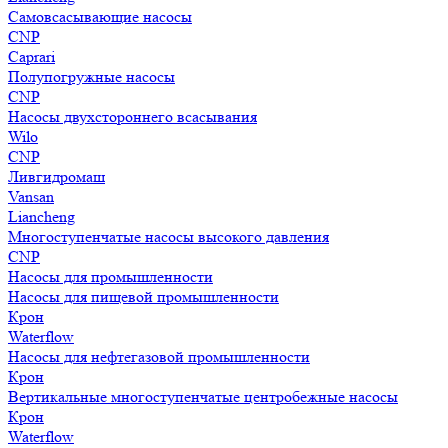
Самовсасывающие насосы
CNP
Caprari
Полупогружные насосы
CNP
Насосы двухстороннего всасывания
Wilo
CNP
Ливгидромаш
Vansan
Liancheng
Многоступенчатые насосы высокого давления
CNP
Насосы для промышленности
Насосы для пищевой промышленности
Крон
Waterflow
Насосы для нефтегазовой промышленности
Крон
Вертикальные многоступенчатые центробежные насосы
Крон
Waterflow