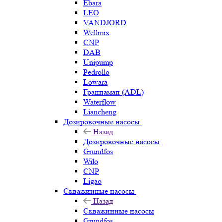
Ebara
LEO
VANDJORD
Wellmix
CNP
DAB
Unipump
Pedrollo
Lowara
Гранпамап (ADL)
Waterflow
Liancheng
Дозировочные насосы
Назад
Дозировочные насосы
Grundfos
Wilo
CNP
Ligao
Скважинные насосы
Назад
Скважинные насосы
Grundfos