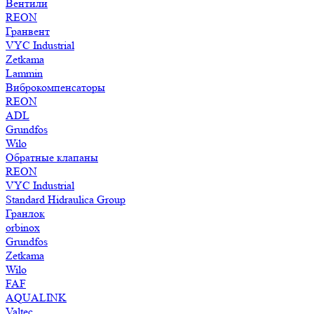
Вентили
REON
Гранвент
VYC Industrial
Zetkama
Lammin
Виброкомпенсаторы
REON
ADL
Grundfos
Wilo
Обратные клапаны
REON
VYC Industrial
Standard Hidraulica Group
Гранлок
orbinox
Grundfos
Zetkama
Wilo
FAF
AQUALINK
Valtec