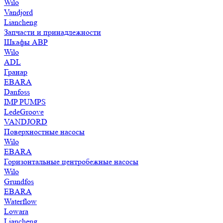
Wilo
Vandjord
Liancheng
Запчасти и принадлежности
Шкафы АВР
Wilo
ADL
Гранар
EBARA
Danfoss
IMP PUMPS
LedeGroove
VANDJORD
Поверхностные насосы
Wilo
EBARA
Горизонтальные центробежные насосы
Wilo
Grundfos
EBARA
Waterflow
Lowara
Liancheng